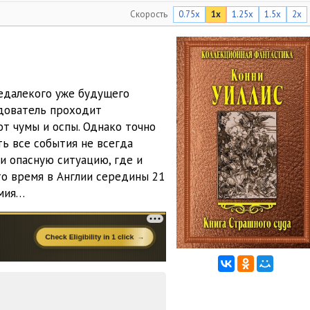
Скорость
0.75x
1x
1.25x
1.5x
2x
31:03
02:29
34:35
едалекого уже будущего
00:42
едователь проходит
от чумы и оспы. Однако точно
36:43
ть все события не всегда
18:54
 и опасную ситуацию, где и
то время в Англии середины 21
00:14
емия…
35:59
22:27
00:53
38:49