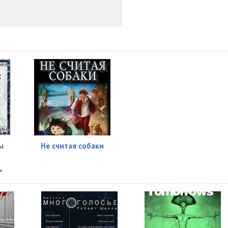
00:19
45:20
03:11
32:41
05:57
45:33
07:35
ы
Не считая собаки
35:27
11:10
"
43:00
09:18