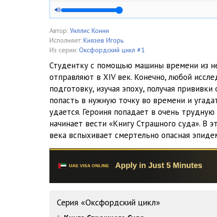
01_03_01_Kniga_Strashnogo_Suda
01_03_02_Zapis iz knigi Strashnogo Suda
Автор:
Уиллис Конни
Исполняет:
Князев Игорь
01_04_01_Kniga_Strashnogo_Suda
Из серии:
Оксфордский цикл #1
Студентку с помощью машины времени из н
01_04_02_Zapis iz knigi Strashnogo Suda
отправляют в XIV век. Конечно, любой иссл
подготовку, изучая эпоху, получая прививки 
01_05_Kniga_Strashnogo_Suda
попасть в нужную точку во времени и угада
01_06_01_Kniga_Strashnogo_Suda
удается. Героиня попадает в очень трудную
начинает вести «Книгу Страшного суда». В э
01_06_02_Zapis iz knigi Strashnogo Suda
века вспыхивает смертельно опасная эпид
01_07_Kniga_Strashnogo_Suda
01_08_01_Kniga_Strashnogo_Suda
01_08_02_Zapis iz knigi Strashnogo Suda
Серия «Оксфордский цикл»
01_09_01_Kniga_Strashnogo_Suda