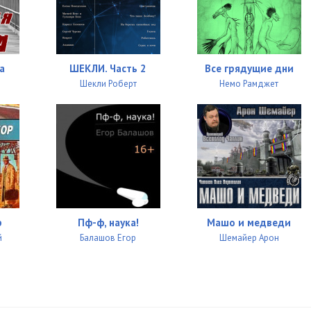
38:30
41:35
42:00
а
ШЕКЛИ. Часть 2
Все грядущие дни
Шекли Роберт
Немо Рамджет
04:41
37:40
11:21
38:55
38:10
р
Пф-ф, наука!
Машо и медведи
03:32
й
Балашов Егор
Шемайер Арон
50:22
03:14
34:51