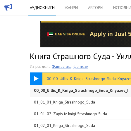
АУДИОКНИГИ
ЖАНРЫ
АВТОРЫ
ИСПОЛНИ
Книга Страшного Суда - Уил
Из раздела
Фантастика, фэнтези
00:53
00_00_Uillis_K_Kniga_Strashnogo_Suda_Knyaze
00_00_Uillis_K_Kniga_Strashnogo_Suda_Knyazev_I
01_01_01_Kniga_Strashnogo_Suda
01_01_02_Zapis iz knigi Strashnogo Suda
01_02_01_Kniga_Strashnogo_Suda