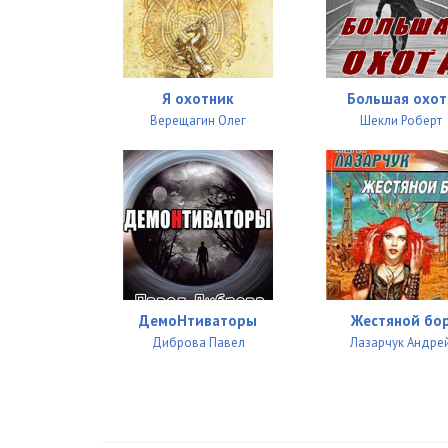
02_15_Kniga_Strashnogo_Suda
02_16_Kniga_Strashnogo_Suda
02_17_01_Kniga_Strashnogo_Suda
Я охотник
Большая охот
Верещагин Олег
Шекли Роберт
02_17_02_Zapis iz knigi Strashnogo Suda
02_18_01_Kniga_Strashnogo_Suda
02_18_02_Zapis iz knigi Strashnogo Suda
02_19_Kniga_Strashnogo_Suda
02_20_01_Kniga_Strashnogo_Suda
ДемоНтиваторы
Жестяной бо
02_20_02_Zapis iz knigi Strashnogo Suda
Диброва Павел
Лазарчук Андре
02_21_01_Kniga_Strashnogo_Suda
02_21_02_Zapis iz knigi Strashnogo Suda
02_22_Kniga_Strashnogo_Suda