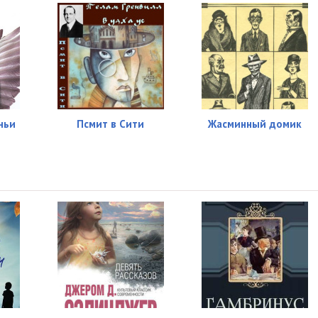
ньи
Псмит в Сити
Жасминный домик