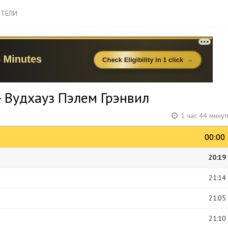
ТЕЛИ
 Вудхауз Пэлем Грэнвил
1 час 44 мину
00:00
00:00
20:19
21:14
21:05
21:10