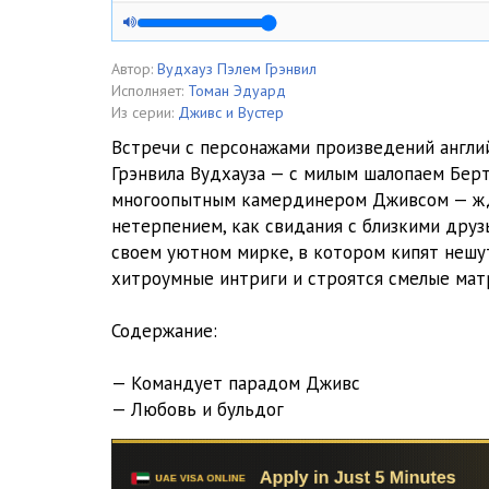
любовь и бульдог 2
Автор:
Вудхауз Пэлем Грэнвил
Исполняет:
Томан Эдуард
Из серии:
Дживс и Вустер
Встречи с персонажами произведений англи
Грэнвила Вудхауза — с милым шалопаем Берт
многоопытным камердинером Дживсом — ж
нетерпением, как свидания с близкими друзь
своем уютном мирке, в котором кипят нешут
хитроумные интриги и строятся смелые ма
Содержание:
— Командует парадом Дживс
— Любовь и бульдог