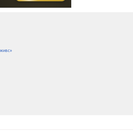
Дживс»