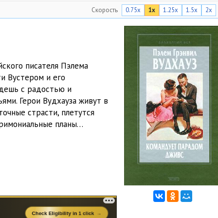
Скорость
0.75x
1x
1.25x
1.5x
2x
20:24
йского писателя Пэлема
и Вустером и его
дешь с радостью и
ями. Герои Вудхауза живут в
очные страсти, плетутся
тримониальные планы…