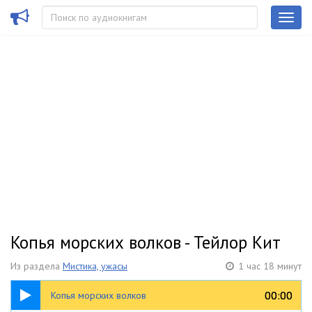
Копья морских волков - Тейлор Кит
Из раздела
Мистика, ужасы
1 час 18 минут
1:18:21
00:00
00:00
Копья морских волков