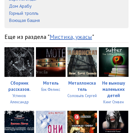
Дом Арабу
Горный тролль
Воющая башня
Еще из раздела "
Мистика, ужасы
"
Сборник
Мотель
Металлоиска
Не выношу
рассказов.
тель
маленьких
Бэк Феликс
детей
Устинов
Соловьёв Сергей
Александр
Кинг Стивен