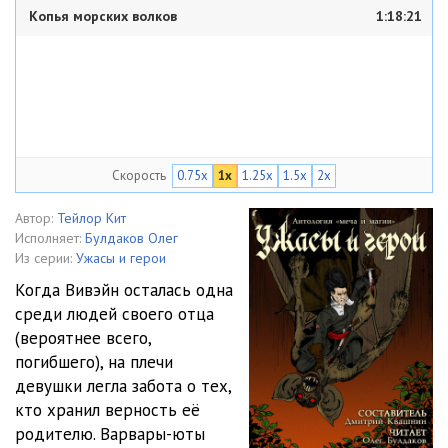
Копья морских волков
1:18:21
Скорость
0.75x
1x
1.25x
1.5x
2x
Автор:
Тейлор Кит
Исполняет:
Булдаков Олег
Из серии:
Ужасы и герои
Когда Вивэйн осталась одна
среди людей своего отца
(вероятнее всего,
погибшего), на плечи
девушки легла забота о тех,
кто хранил верность её
родителю. Варвары-юты