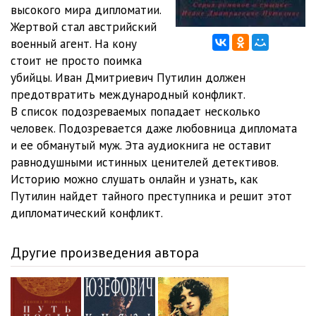
Kostyum_Arlekina_0012
16:55
высокого мира дипломатии.
Жертвой стал австрийский
Kostyum_Arlekina_0013
35:22
военный агент. На кону
стоит не просто поимка
Kostyum_Arlekina_0014
34:24
убийцы. Иван Дмитриевич Путилин должен
Kostyum_Arlekina_0015
31:04
предотвратить международный конфликт.
В список подозреваемых попадает несколько
Kostyum_Arlekina_0016
19:33
человек. Подозревается даже любовница дипломата
и ее обманутый муж. Эта аудиокнига не оставит
Kostyum_Arlekina_0017
21:38
равнодушными истинных ценителей детективов.
Kostyum_Arlekina_0018
26:03
Историю можно слушать онлайн и узнать, как
Путилин найдет тайного преступника и решит этот
Kostyum_Arlekina_0019
26:50
дипломатический конфликт.
Kostyum_Arlekina_0020
26:14
Другие произведения автора
Kostyum_Arlekina_0021
15:21
Kostyum_Arlekina_0022
11:16