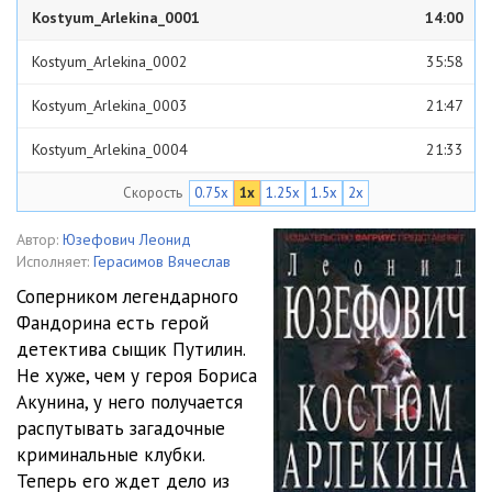
Kostyum_Arlekina_0001
14:00
Kostyum_Arlekina_0002
35:58
Kostyum_Arlekina_0003
21:47
Kostyum_Arlekina_0004
21:33
Скорость
0.75x
1x
1.25x
1.5x
2x
Kostyum_Arlekina_0005
24:53
Kostyum_Arlekina_0006
37:25
Автор:
Юзефович Леонид
Исполняет:
Герасимов Вячеслав
Kostyum_Arlekina_0007
12:51
Соперником легендарного
Фандорина есть герой
Kostyum_Arlekina_0008
33:09
детектива сыщик Путилин.
Kostyum_Arlekina_0009
37:47
Не хуже, чем у героя Бориса
Акунина, у него получается
Kostyum_Arlekina_0010
20:11
распутывать загадочные
криминальные клубки.
Kostyum_Arlekina_0011
20:13
Теперь его ждет дело из