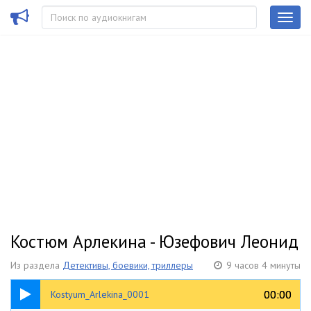
Костюм Арлекина - Юзефович Леонид
Из раздела
Детективы, боевики, триллеры
9 часов 4 минуты
14:00
00:00
00:00
Kostyum_Arlekina_0001