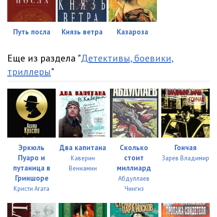
Путь посла
Князь ветра
Казароза
Еще из раздела "
Детективы, боевики,
триллеры
"
Эркюль
Два капитана
Сколько
Гончая
Пуаро и
стоит
Каверин
Зарев Владимир
путаница в
миллиард
Вениамин
Гриншоре
Абдуллаев
Кристи Агата
Чингиз