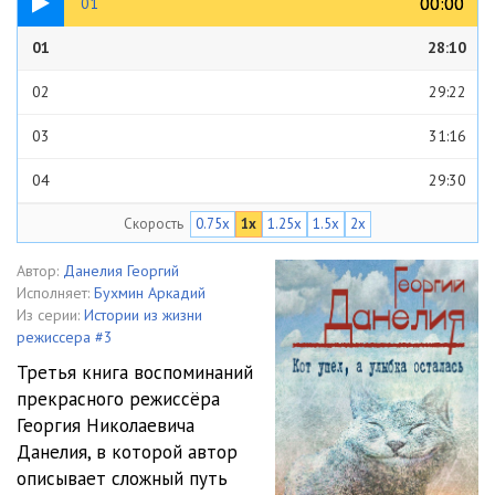
00:00
00:00
01
01
28:10
02
29:22
03
31:16
04
29:30
Скорость
0.75x
1x
1.25x
1.5x
2x
05
29:45
06
34:25
Автор:
Данелия Георгий
Исполняет:
Бухмин Аркадий
07
35:25
Из серии:
Истории из жизни
режиссера #3
08
29:50
Третья книга воспоминаний
прекрасного режиссёра
09
30:52
Георгия Николаевича
10
32:45
Данелия, в которой автор
описывает сложный путь
11
30:37