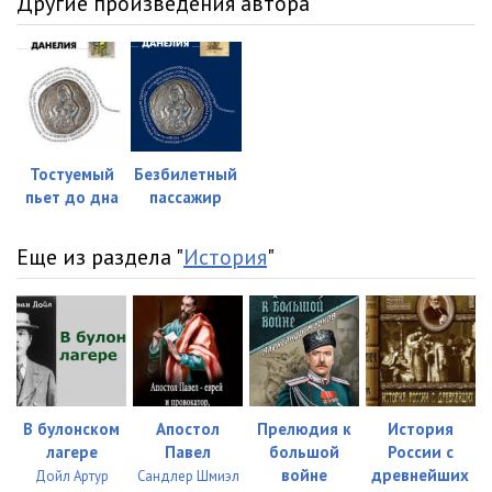
Другие произведения автора
Тостуемый
Безбилетный
пьет до дна
пассажир
Еще из раздела "
История
"
В булонском
Апостол
Прелюдия к
История
лагере
Павел
большой
России с
войне
древнейших
Дойл Артур
Сандлер Шмиэл