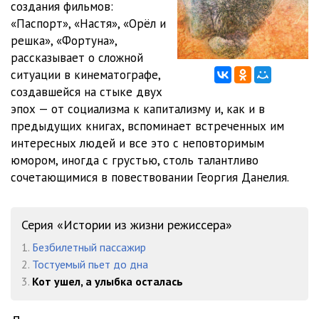
создания фильмов:
«Паспорт», «Настя», «Орёл и
12
32:48
решка», «Фортуна»,
13
33:44
рассказывает о сложной
ситуации в кинематографе,
14
30:55
создавшейся на стыке двух
эпох — от социализма к капитализму и, как и в
15-01
17:30
предыдущих книгах, вспоминает встреченных им
15-02
20:13
интересных людей и все это с неповторимым
юмором, иногда с грустью, столь талантливо
16
20:38
сочетающимися в повествовании Георгия Данелия.
Серия «Истории из жизни режиссера»
1.
Безбилетный пассажир
2.
Тостуемый пьет до дна
3.
Кот ушел, а улыбка осталась