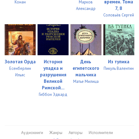
времен. Тома
Конан
Марков
7, 8
Александр
Соловьёв Сергей
Золотая Орда
История
День
Из тупика
упадка и
египетского
Есенберлин
Пикуль Валентин
разрушения
мальчика
Ильяс
Великой
Матье Милица
Римской...
Гиббон Эдвард
Аудиокниги
Жанры
Авторы
Исполнители