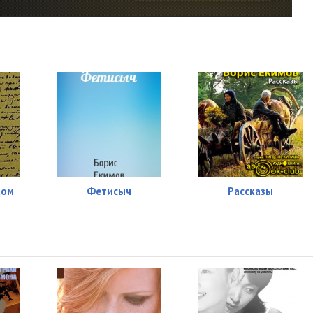
23:54
13:34
00:37
28:11
17:07
07:14
дом
Фетисыч
Рассказы