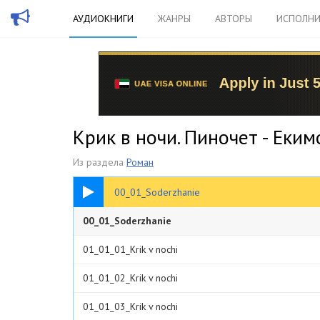
АУДИОКНИГИ
ЖАНРЫ
АВТОРЫ
ИСПОЛНИ
Крик в ночи. Пиночет - Еким
Из раздела
Роман
00:25
00_01_Soderzhanie
00_01_Soderzhanie
01_01_01_Krik v nochi
01_01_02_Krik v nochi
01_01_03_Krik v nochi