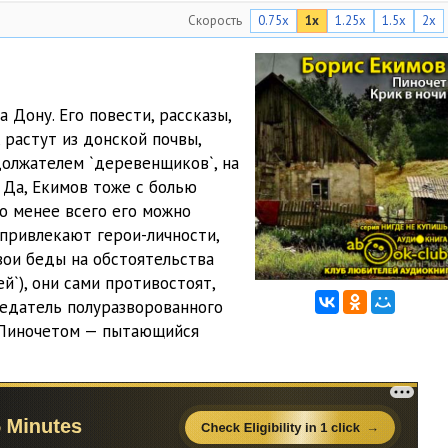
Скорость
0.75x
1x
1.25x
1.5x
2x
28:01
28:37
27:01
 Дону. Его повести, рассказы,
 растут из донской почвы,
13:44
должателем `деревенщиков`, на
06:30
 Да, Екимов тоже с болью
но менее всего его можно
19:46
 привлекают герои-личности,
вои беды на обстоятельства
12:13
й`), они сами противостоят,
24:26
дседатель полуразворованного
н Пиночетом — пытающийся
22:45
12:22
10:37