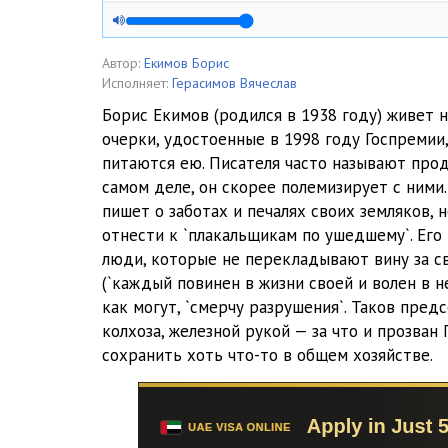
01_02_01_Krik v nochi
01_02_02_Krik v nochi
Автор:
Екимов Борис
Исполняет:
Герасимов Вячеслав
01_02_03_Krik v nochi
Борис Екимов (родился в 1938 году) живет на
очерки, удостоенные в 1998 году Госпремии,
02_01_Pinochet
питаются ею. Писателя часто называют про
02_02_Pinochet
самом деле, он скорее полемизирует с ними.
пишет о заботах и печалях своих земляков, 
02_03_Pinochet
отнести к `плакальщикам по ушедшему`. Его
люди, которые не перекладывают вину за с
02_04_Pinochet
(`каждый повинен в жизни своей и волен в не
02_05_Pinochet
как могут, `смерчу разрушения`. Таков пре
колхоза, железной рукой — за что и прозва
02_06_Pinochet
сохранить хоть что-то в общем хозяйстве.
02_07_Pinochet
02_08_Pinochet