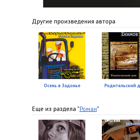
02_09_Pinochet
02_10_Pinochet
Другие произведения автора
03_00_Moskva, 15 maya 2008
03_01_Pavel Basinskiy - Inoe Borisa Ekimova
03_02_Boris Ekimov - Rech
03_03_Boris Ekimov - O sebe
Осень в Задонье
Родительский 
Еще из раздела "
Роман
"