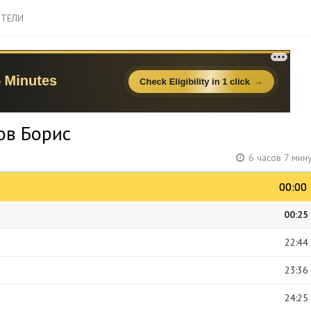
ТЕЛИ
ов Борис
6 часов 7 мин
00:00
00:00
00:25
22:44
23:36
24:25