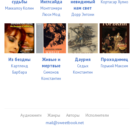
судьбы
Инглсайда
невидимый
Кортасар Хулио
нам свет
Маккалоу Колин
Монтгомери
02_10_03_Ugroza
24:25
Люси Мод
Дорр Энтони
02_10_04_Ugroza
25:28
Из бездны
Живые и
Даурия
Проходимец
мертвые
Картленд
Седых
Горький Максим
Барбара
Симонов
Константин
Константин
Аудиокниги
Жанры
Авторы
Исполнители
mail@sweetbook.net