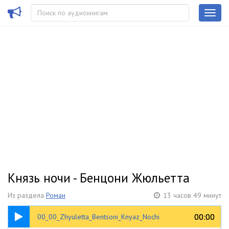
Князь ночи - Бенцони Жюльетта
Из раздела
Роман
13 часов 49 минут
00:29
00:00
00:00
00_00_Zhyuletta_Bentsoni_Knyaz_Nochi