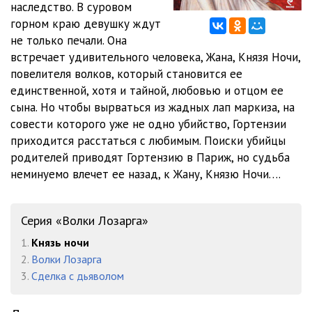
наследство. В суровом
01_03_04_Obitateli_Lozarga
20:10
горном краю девушку ждут
01_04_01_Ko_vsem_zabludshim
25:39
не только печали. Она
встречает удивительного человека, Жана, Князя Ночи,
01_04_02_Ko_vsem_zabludshim
27:48
повелителя волков, который становится ее
единственной, хотя и тайной, любовью и отцом ее
01_04_03_Ko_vsem_zabludshim
20:44
сына. Но чтобы вырваться из жадных лап маркиза, на
01_05_01_Belaya_ten
24:12
совести которого уже не одно убийство, Гортензии
приходится расстаться с любимым. Поиски убийцы
01_05_02_Belaya_ten
24:20
родителей приводят Гортензию в Париж, но судьба
неминуемо влечет ее назад, к Жану, Князю Ночи….
01_05_03_Belaya_ten
24:44
01_05_04_Belaya_ten
23:38
Серия «Волки Лозарга»
01_06_01_Eten
29:08
1.
Князь ночи
01_06_02_Eten
19:27
2.
Волки Лозарга
3.
Сделка с дьяволом
02_07_01_Volya_korolya
28:02