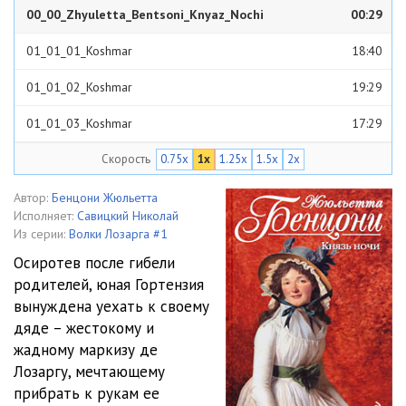
00_00_Zhyuletta_Bentsoni_Knyaz_Nochi
00:29
01_01_01_Koshmar
18:40
01_01_02_Koshmar
19:29
01_01_03_Koshmar
17:29
Скорость
0.75x
1x
1.25x
1.5x
2x
01_01_04_Koshmar
26:30
01_02_01_Puteshestvie_k_nevedomoy_zemle
19:13
Автор:
Бенцони Жюльетта
Исполняет:
Савицкий Николай
01_02_02_Puteshestvie_k_nevedomoy_zemle
26:43
Из серии:
Волки Лозарга #1
Осиротев после гибели
01_02_03_Puteshestvie_k_nevedomoy_zemle
27:43
родителей, юная Гортензия
вынуждена уехать к своему
01_03_01_Obitateli_Lozarga
23:38
дяде – жестокому и
01_03_02_Obitateli_Lozarga
20:29
жадному маркизу де
Лозаргу, мечтающему
01_03_03_Obitateli_Lozarga
23:10
прибрать к рукам ее