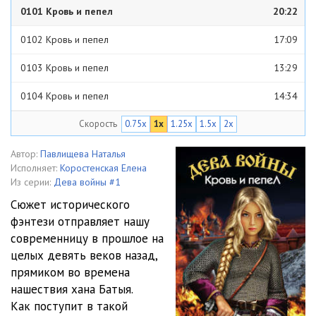
0101 Кровь и пепел
20:22
0102 Кровь и пепел
17:09
0103 Кровь и пепел
13:29
0104 Кровь и пепел
14:34
Скорость
0.75x
1x
1.25x
1.5x
2x
0105 Кровь и пепел
10:36
0201 Кровь и пепел
09:26
Автор:
Павлищева Наталья
Исполняет:
Коростенская Елена
0202 Кровь и пепел
11:17
Из серии:
Дева войны #1
Сюжет исторического
0203 Кровь и пепел
16:17
фэнтези отправляет нашу
современницу в прошлое на
0204 Кровь и пепел
19:46
целых девять веков назад,
0205 Кровь и пепел
22:57
прямиком во времена
нашествия хана Батыя.
0206 Кровь и пепел
18:08
Как поступит в такой