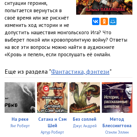
ситуации героиня,
0301 Кровь и пепел
21:19
попытается вернуться в
0302 Кровь и пепел
17:14
своё время или же рискнёт
изменить ход истории и не
0303 Кровь и пепел
11:19
допустить нашествия монгольского Ига? Что
выберет покой или кровопролитную войну? Ответы
0304 Кровь и пепел
08:37
на все эти вопросы можно найти в аудиокниге
0401 Кровь и пепел
08:17
«Кровь и пепел», если прослушать её онлайн.
0402 Кровь и пепел
05:33
Еще из раздела "
Фантастика, фэнтези
"
0403 Кровь и пепел
14:22
0501 Кровь и пепел
09:47
0502 Кровь и пепел
15:26
0503 Кровь и пепел
13:57
На реке
Сатана и Сэм
Без соплей
Метод
0504 Кровь и пепел
06:30
Шей
Блессингтона
Янг Роберт
Джус Андрей
Артур Роберт
Стэнли Эллин