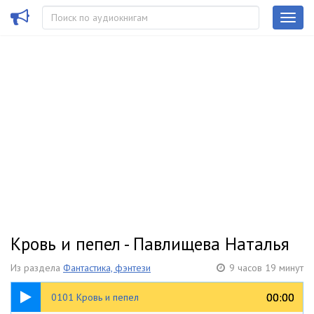
Кровь и пепел - Павлищева Наталья
Из раздела
Фантастика, фэнтези
9 часов 19 минут
20:22
00:00
00:00
0101 Кровь и пепел