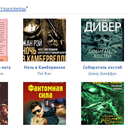
09:14
 триллеры
"
10:39
09:39
11:45
09:19
08:01
 нога
Ночь в Камбервелле
Собиратель костей
09:38
на
Рэй Жан
Дивер Джеффри
09:55
10:20
10:17
11:57
08:59