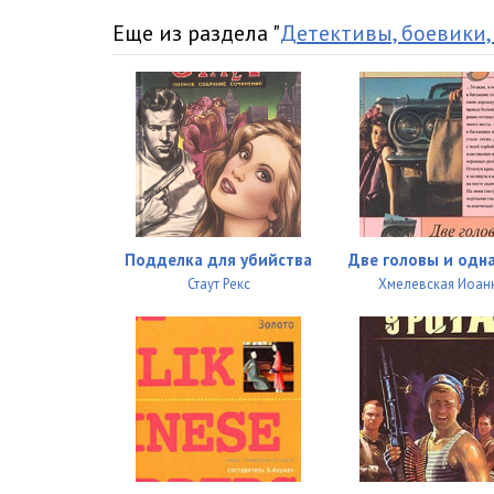
027
Еще из раздела "
Детективы, боевики,
028
029
030
031
032
Подделка для убийства
Две головы и одна
033
Стаут Рекс
Хмелевская Иоан
034
035
036
037
038