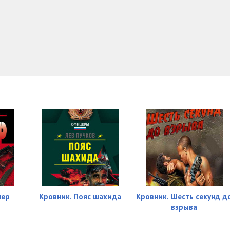
12:04
09:07
11:43
12:12
12:15
11:05
06:14
08:27
09:36
11:13
лер
Кровник. Пояс шахида
Кровник. Шесть секунд д
взрыва
09:50