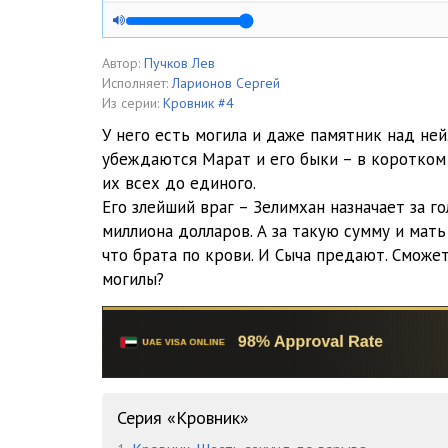
005
006
Автор:
Пучков Лев
Исполняет:
Ларионов Сергей
007
Из серии:
Кровник #4
У него есть могила и даже памятник над ней.
008
убеждаются Марат и его быки – в коротком
их всех до единого.
009
Его злейший враг – Зелимхан назначает за г
010
миллиона долларов. А за такую сумму и мат
что брата по крови. И Сыча предают. Сможет
011
могилы?
012
013
014
Серия «Кровник»
015