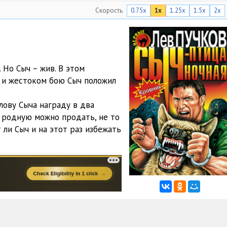
Скорость
0.75x
1x
1.25x
1.5x
2x
11:45
12:59
10:15
 Но Сыч – жив. В этом
11:54
 и жестоком бою Сыч положил
11:09
олову Сыча награду в два
08:47
ь родную можно продать, не то
 ли Сыч и на этот раз избежать
11:25
09:40
06:44
11:10
10:30