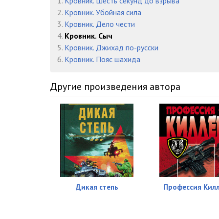
1.
Кровник. Шесть секунд до взрыва
016
2.
Кровник. Убойная сила
3.
Кровник. Дело чести
017
4.
Кровник. Сыч
018
5.
Кровник. Джихад по-русски
6.
Кровник. Пояс шахида
019
020
Другие произведения автора
021
022
023
024
025
Дикая степь
Профессия Кил
026