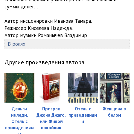
суммы денег…
Автор инсценировки Иванова Тамара.
Режиссер Киселева Надежда.
Автор музыки Романычев Владимир
В ролях
Другие произведения автора
Деньги
Призрак
Отель с
Женщина в
миледи.
Джона Джаго,
привидениям
белом
Отель с
или Живой
и
привидениям
покойник
и