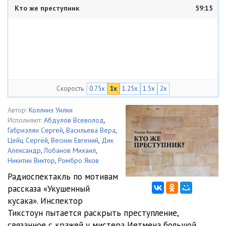
Кто же преступник
59:15
Скорость
0.75x
1x
1.25x
1.5x
2x
Автор:
Коллинз Уилки
Исполняют:
Абдулов Всеволод
,
Габриэлян Сергей
,
Васильева Вера
,
Цейц Сергей
,
Весник Евгений
,
Дик
Александр
,
Лобанов Михаил
,
Никитин Виктор
,
Ромбро Яков
Радиоспектакль по мотивам
рассказа «Укушенный
кусака». Инспектор
Тикстоун пытается раскрыть преступление,
связанное с кражей у мистера Иетмена большой