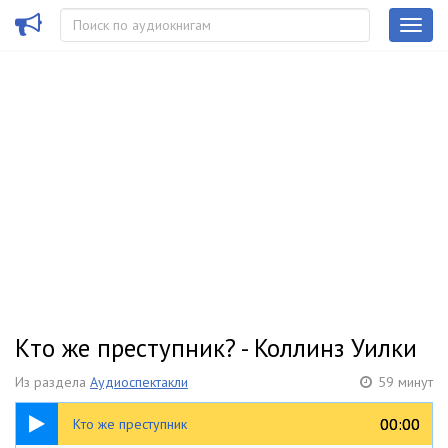
Кто же преступник? - Коллинз Уилки
Из раздела
Аудиоспектакли
59 минут
59:15
00:00
00:00
Кто же преступник