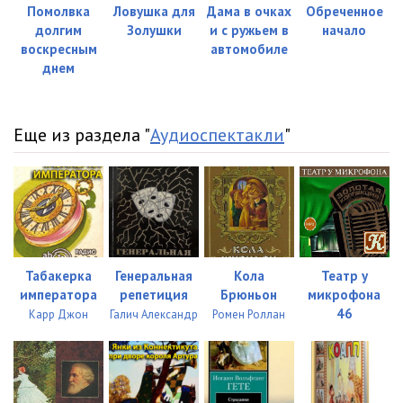
Помолвка
Ловушка для
Дама в очках
Обреченное
долгим
Золушки
и с ружьем в
начало
воскресным
автомобиле
днем
Еще из раздела "
Аудиоспектакли
"
Табакерка
Генеральная
Кола
Театр у
императора
репетиция
Брюньон
микрофона
46
Карр Джон
Галич Александр
Ромен Роллан