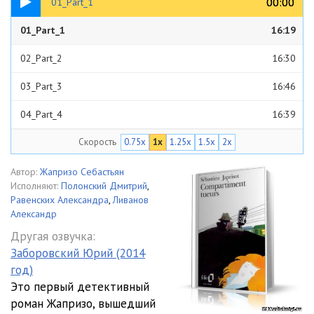
00:00
00:00
01_Part_1
01_Part_1
16:19
02_Part_2
16:30
03_Part_3
16:46
04_Part_4
16:39
Скорость
0.75x
1x
1.25x
1.5x
2x
05_Part_5
16:42
06_Part_6
16:34
Автор:
Жапризо Себастьян
Исполняют:
Полонский Дмитрий
,
07_Part_7
16:59
Равенских Александра
,
Ливанов
Александр
08_Part_8
16:55
Другая озвучка:
Заборовский Юрий (2014
09_Part_9
16:35
год)
10_Part_10
16:49
Это первый детективный
роман Жапризо, вышедший