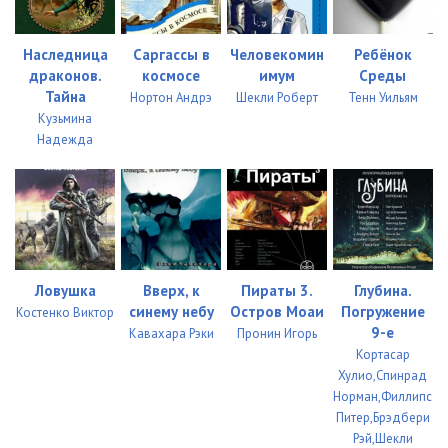
Наследница
Саргассы в
Человекомин
Ребёнок
драконов.
космосе
имум
Среды
Тайна
Нортон Андрэ
Шекли Роберт
Тенн Уильям
Кузьмина
Надежда
Ловушка
Вверх, к
Пираты 3.
Глубина.
синему небу
Остров Моаи
Погружение
Костенко Виктор
9-е
Кавахара Рэки
Пронин Игорь
Кортасар
Хулио,Спинрад
Норман,Филлипс
Питер,Брэдбери
Рэй,Шекли