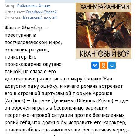
Автор:
Райаниеми Ханну
Исполняет:
Оробчук Сергей
Из серии:
Квантовый вор #1
Жан ле Фламбёр —
преступник в
постчеловеческом мире,
взломщик разумов,
трикстер. Его
происхождение окутано
тайной, но слава о его
достижениях разнеслась по миру. Однако Жан
допустил одну ошибку, и начало романа встречает
его в огромной виртуальной тюрьме Архонов
(Аrсhоns) — Тюрьме Дилеммы (Dіlеmmа Рrіsоn) — где
он обречён играть в бесконечные вариации
теоретико-игровой ситуации против бесчисленных
копий себя, что должно бы исправить его характер,
привив любовь к взаимопомощи. Бесконечная череда