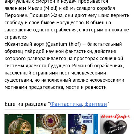
виртуальных смертей и неудач прерывается
явлением Мьели (Mіеlі) и её мыслящего корабля
Перхонен. Похищая Жана, они дают ему шанс вернуть
свободу и своё былое могущество. В обмен на
завершение одного ограбления, с которым он пока не
справился.
«Квантовый вор» (Quаntum thіеf) — блистательный
образец твёрдой научной фантастики, действие
которого разворачивается на просторах солнечной
системы далёкого будущего. Роман об ограблениях,
населённый странными пост-человеческими
существами, но наполненный вполне человеческими
мотивами предательства, мести и ревности.
Еще из раздела "
Фантастика, фэнтези
"