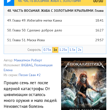
00:00
00:00
48. ЧАСТЬ ВОСЬМАЯ. ЖАБА С ЗОЛОТЫМИ
48. ЧАСТЬ ВОСЬМАЯ. ЖАБА С ЗОЛОТЫМИ КРЫЛЬЯМИ. Глава
КРЫЛЬЯМИ. Глава 48. Последняя яблоня
48. Последняя яблоня
32:20
49. Глава 49. Избегайте метки Каина
18:41
50. Глава 50. Сделано доброе дело
16:27
51. Глава 51. Маска Иова
29:57
Скорость
0.75x
1x
1.25x
1.5x
2x
52. Глава 52. Путешествующий в одиночку
15:29
53. Глава 53. Новая правая рука
31:10
Автор:
Маккатмон Роберт
Исполняют:
BIGBAG
,
Полонецкая
54. Глава 54. Белые цветы
19:15
Елена
Из серии:
Песня Сван #2
55. ЧАСТЬ ДЕВЯТАЯ. ФОНТАН И ОГОНЬ. Глава 55. Знаки и
Прошло семь лет после
ядерной катастрофы. От
символы
19:11
56. Глава 56. Задачка для хирурга
31:03
цивилизации осталось
57. Глава 57. Тысячи мерцающих свечей
15:41
много оружия и мало людей.
Неизвестная болезнь
58. Глава 58. Швея
35:25