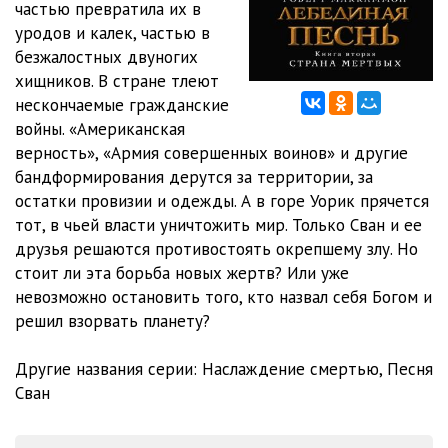
частью превратила их в
уродов и калек, частью в
59. ЧАСТЬ ДЕСЯТАЯ. СЕМЕНА. Глава 59. Раскрытие руки
22:37
безжалостных двуногих
60. Глава 60. Свон и Здоровяк
17:34
хищников. В стране тлеют
нескончаемые гражданские
61. Глава 61. Скромное желание
15:28
войны. «Американская
верность», «Армия совершенных воинов» и другие
62. Глава 62. Дикий принц
17:35
бандформирования дерутся за территории, за
63. Глава 63. Борись с огнём с помощью огня
34:28
остатки провизии и одежды. А в горе Уорик прячется
тот, в чьей власти уничтожить мир. Только Сван и ее
64. ЧАСТЬ ОДИННАДЦАТАЯ. ДОЧЬ ЛЬДА И ПЛАМЕНИ. Глава 64.
друзья решаются противостоять окрепшему злу. Но
стоит ли эта борьба новых жертв? Или уже
Мы все здесь недолгие гости
15:18
65. Глава 65. Императрица
19:10
невозможно остановить того, кто назвал себя Богом и
66. Глава 66. То, что могло быть
21:54
решил взорвать планету?
67. Глава 67. Это мужской мир
36:28
Другие названия серии: Наслаждение смертью, Песня
Сван
68. Глава 68. Маска Иова раскололась
08:54
69. Глава 69. Поцелуй
25:33