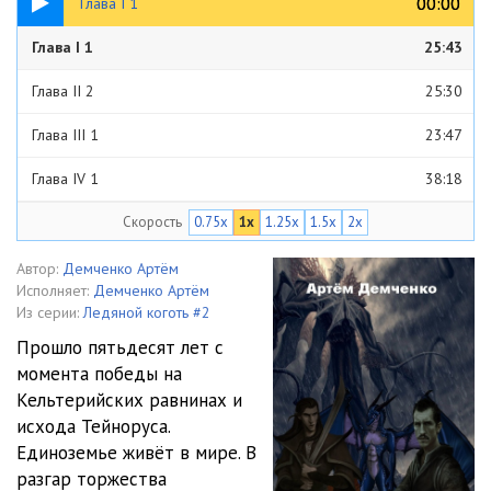
00:00
00:00
Глава I 1
Глава I 1
25:43
Глава II 2
25:30
Глава III 1
23:47
Глава IV 1
38:18
Скорость
0.75x
1x
1.25x
1.5x
2x
Глава V 1
29:21
Глава VI 1
52:37
Автор:
Демченко Артём
Исполняет:
Демченко Артём
Глава VII 1
51:23
Из серии:
Ледяной коготь #2
Прошло пятьдесят лет с
Эпилог 1
10:06
момента победы на
Кельтерийских равнинах и
исхода Тейноруса.
Единоземье живёт в мире. В
разгар торжества