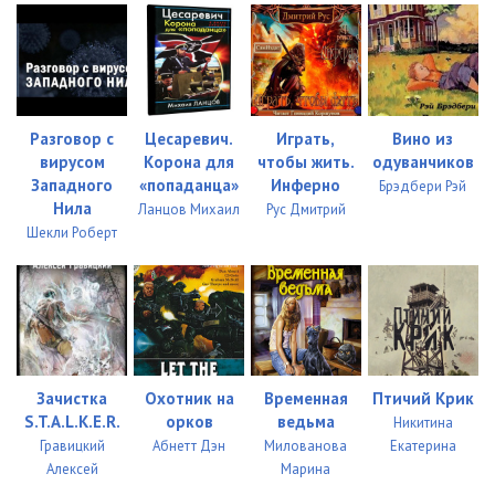
Разговор с
Цесаревич.
Играть,
Вино из
вирусом
Корона для
чтобы жить.
одуванчиков
Западного
«попаданца»
Инферно
Брэдбери Рэй
Нила
Ланцов Михаил
Рус Дмитрий
Шекли Роберт
Зачистка
Охотник на
Временная
Птичий Крик
S.T.A.L.K.E.R.
орков
ведьма
Никитина
Гравицкий
Абнетт Дэн
Милованова
Екатерина
Алексей
Марина