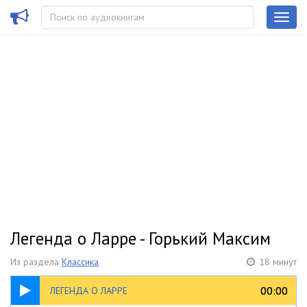
Легенда о Ларре - Горький Максим
Из раздела
Классика
18 минут
18:46
00:00
00:00
ЛЕГЕНДА О ЛАРРЕ