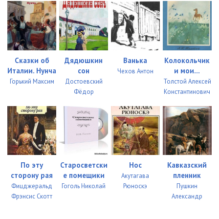
Сказки об
Дядюшкин
Ванька
Колокольчик
Италии. Нунча
сон
и мои...
Чехов Антон
Горький Максим
Достоевский
Толстой Алексей
Фёдор
Константинович
По эту
Старосветски
Нос
Кавказский
сторону рая
е помещики
пленник
Акутагава
Фицджеральд
Гоголь Николай
Рюноскэ
Пушкин
Фрэнсис Скотт
Александр