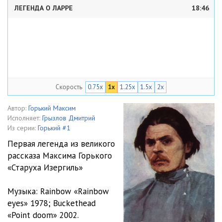
ЛЕГЕНДА О ЛАРРЕ
18:46
Скорость
0.75x
1x
1.25x
1.5x
2x
Автор:
Горький Максим
Исполняет:
Грызлов Дмитрий
Из серии:
Горький #1
Первая легенда из великого
рассказа Максима Горького
«Старуха Изергиль»
Музыка: Rainbow «Rainbow
eyes» 1978; Buckethead
«Point doom» 2002.