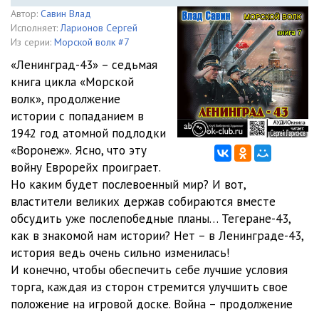
Автор:
Савин Влад
Исполняет:
Ларионов Сергей
Из серии:
Морской волк #7
«Ленинград-43» – седьмая
книга цикла «Морской
волк», продолжение
истории с попаданием в
1942 год атомной подлодки
«Воронеж». Ясно, что эту
войну Еврорейх проиграет.
Но каким будет послевоенный мир? И вот,
властители великих держав собираются вместе
обсудить уже послепобедные планы… Тегеране-43,
как в знакомой нам истории? Нет – в Ленинграде-43,
история ведь очень сильно изменилась!
И конечно, чтобы обеспечить себе лучшие условия
торга, каждая из сторон стремится улучшить свое
положение на игровой доске. Война – продолжение