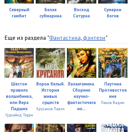
Северный
Белая
Восход
Сумерки
гамбит
субмарина
Сатурна
богов
Еще из раздела "
Фантастика, фэнтези
"
Шестое
Ворон белый.
Лалангамена.
Паутина
правило
История
Сборник
Противостоя
волшебника,
живых
научно-
ния
или Вера
существ
фантастическ
Панов Вадим
Падших
их...
Крусанов Павел
Гудкайнд Терри