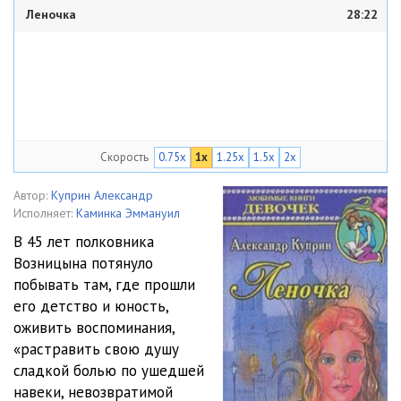
Леночка
28:22
Скорость
0.75x
1x
1.25x
1.5x
2x
Автор:
Куприн Александр
Исполняет:
Каминка Эммануил
В 45 лет полковника
Возницына потянуло
побывать там, где прошли
его детство и юность,
оживить воспоминания,
«растравить свою душу
сладкой болью по ушедшей
навеки, невозвратимой