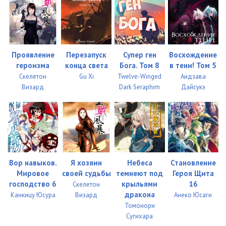
046 Буря v22 - Глава 46
10:45
047 Буря v22 - Глава 47
08:38
048 Буря v22 - Глава 48
09:16
Проявление
Перезапуск
Супер ген
Восхождение
героизма
конца света
Бога. Том 8
в тени! Том 5
049 Буря v22 - Глава 49
09:30
Скелетон
Gu Xi
Twelve-Winged
Аидзава
Визард
Dark Seraphim
Дайсукэ
050 Буря v22 - Глава 50
08:37
051 Буря v22 - Глава 51
11:07
052 Буря v22 - Глава 52
08:56
053 Буря v22 - Глава 53
09:38
Вор навыков.
Я хозяин
Небеса
Становление
Мировое
своей судьбы
темнеют под
Героя Щита
054 Буря v22 - Глава 54
08:45
господство 6
крыльями
16
Скелетон
055 Буря v22 - Глава 55
09:31
дракона
Канкицу Юсура
Визард
Анеко Юсаги
Томонори
056 Буря v22 - Глава 56
10:58
Сугихара