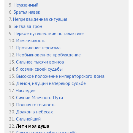
023 Буря v22 - Глава 23
11:04
5.
Неуязвимый
6.
Братья навек
024 Буря v22 - Глава 24
11:03
7.
Непредвиденная ситуация
025 Буря v22 - Глава 25
10:33
8.
Битва за трон
9.
Первое путешествие по галактике
026 Буря v22 - Глава 26
10:57
10.
Изменчивость
11.
Проявление героизма
027 Буря v22 - Глава 27
13:15
12.
Необыкновенное пробуждение
028 Буря v22 - Глава 28
12:51
13.
Сильнее тысячи воинов
14.
Я хозяин своей судьбы
029 Буря v22 - Глава 29
08:41
15.
Высокое положение императорского дома
16.
Демон, идущий наперекор судьбе
030 Буря v22 - Глава 30
09:35
17.
Наследие
031 Буря v22 - Глава 31
12:26
18.
Сияние Млечного Пути
19.
Полная готовность
032 Буря v22 - Глава 32
08:26
20.
Дракон в небесах
21.
Сильнейший
033 Буря v22 - Глава 33
08:03
22.
Лети моя душа
034 Буря v22 - Глава 34
09:26