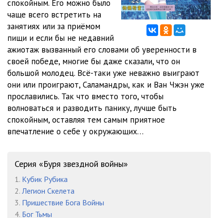
спокойным. Его можно было
012 Буря v22 - Глава 12
09:04
чаще всего встретить на
013 Буря v22 - Глава 13
09:56
занятиях или за приёмом
пищи и если бы не недавний
014 Буря v22 - Глава 14
09:13
ажиотаж вызванный его словами об уверенности в
своей победе, многие бы даже сказали, что он
015 Буря v22 - Глава 15
09:26
большой молодец. Всё-таки уже неважно выиграют
016 Буря v22 - Глава 16
08:42
они или проиграют, Саламандры, как и Ван Чжэн уже
прославились. Так что вместо того, чтобы
017 Буря v22 - Глава 17
10:02
волноваться и разводить панику, лучше быть
спокойным, оставляя тем самым приятное
018 Буря v22 - Глава 18
10:07
впечатление о себе у окружающих…
019 Буря v22 - Глава 19
12:18
020 Буря v22 - Глава 20
08:49
Серия «Буря звездной войны»
1.
Кубик Рубика
021 Буря v22 - Глава 21
09:09
2.
Легион Скелета
022 Буря v22 - Глава 22
09:19
3.
Пришествие Бога Войны
4.
Бог Тьмы