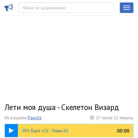
Лети моя душа - Скелетон Визард
Из раздела
Ранобэ
17 часов 22 минуты
10:49
00:00
00:00
001 Буря v22 - Глава 01