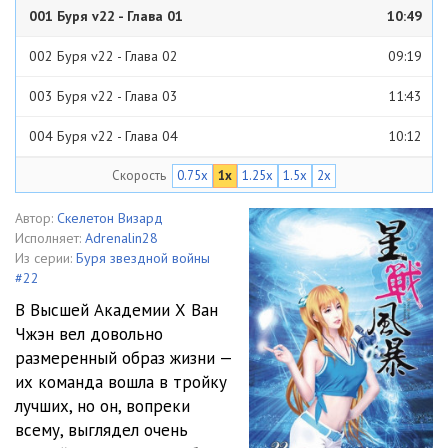
001 Буря v22 - Глава 01
10:49
002 Буря v22 - Глава 02
09:19
003 Буря v22 - Глава 03
11:43
004 Буря v22 - Глава 04
10:12
Скорость
0.75x
1x
1.25x
1.5x
2x
005 Буря v22 - Глава 05
09:20
006 Буря v22 - Глава 06
18:27
Автор:
Скелетон Визард
Исполняет:
Adrenalin28
007 Буря v22 - Глава 07
09:36
Из серии:
Буря звездной войны
#22
008 Буря v22 - Глава 08
08:47
В Высшей Академии Х Ван
Чжэн вел довольно
009 Буря v22 - Глава 09
10:37
размеренный образ жизни —
010 Буря v22 - Глава 10
10:01
их команда вошла в тройку
лучших, но он, вопреки
011 Буря v22 - Глава 11
09:41
всему, выглядел очень