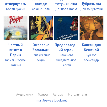
отвернулась
поезде
тетушки лжи
Губрозыска
Корри Джейн
Хокинс Пола
Донцова Дарья
Дашко Дмитрий
Частный
Ожерелье
Предпоследн
Капкан для
визит в
Эомальди
ий герой
Бешеной
Париж
Чейз Джеймс
Литвинова
Бушков
Гармаш-Роффе
Хедли
Анна,Литвинов
Александр
Татьяна
Сергей
Аудиокниги
Жанры
Авторы
Исполнители
mail@sweetbook.net