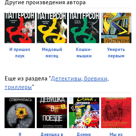
Другие произведения автора
И пришел
Медовый
Кошки-
Умереть
паук
месяц
мышки
первым
Еще из раздела "
Детективы, боевики,
триллеры
"
Я
Девушка в
Домик
Мы из