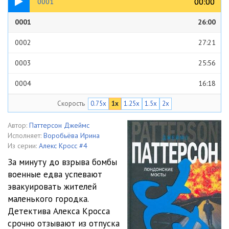
00:00
00:00
0001
0001
26:00
0002
27:21
0003
25:56
0004
16:18
Скорость
0.75x
1x
1.25x
1.5x
2x
0005
19:25
0006
25:11
Автор:
Паттерсон Джеймс
Исполняет:
Воробьёва Ирина
0007
24:20
Из серии:
Алекс Кросс #4
За минуту до взрыва бомбы
0008
24:53
военные едва успевают
эвакуировать жителей
0009
24:31
маленького городка.
0010
09:07
Детектива Алекса Кросса
срочно отзывают из отпуска
0011
23:39