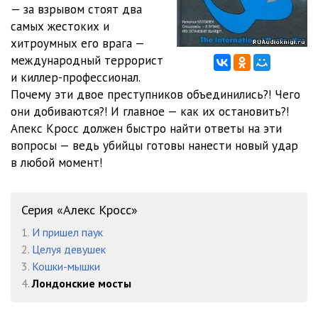
— за взрывом стоят два
самых жестоких и
0012
29:00
хитроумных его врага —
0013
23:07
международный террорист
и киллер-профессионал.
0014
25:18
Почему эти двое преступников объединились?! Чего
они добиваются?! И главное — как их остановить?!
0015
22:30
Апекс Кросс должен быстро найти ответы на эти
0016
27:57
вопросы — ведь убийцы готовы нанести новый удар
в любой момент!
0017
24:40
0018
24:38
Серия «Алекс Кросс»
0019
23:24
1.
И пришел паук
2.
Целуя девушек
0020
29:30
3.
Кошки-мышки
4.
Лондонские мосты