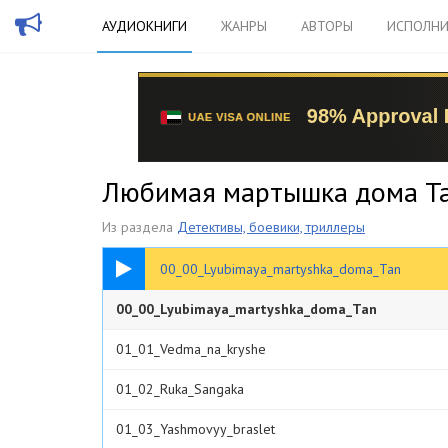
АУДИОКНИГИ
ЖАНРЫ
АВТОРЫ
ИСПОЛНИ
Любимая мартышка дома Та
Из раздела
Детективы, боевики, триллеры
00:29
00_00_Lyubimaya_martyshka_doma_Tan
00_00_Lyubimaya_martyshka_doma_Tan
01_01_Vedma_na_kryshe
01_02_Ruka_Sangaka
01_03_Yashmovyy_braslet