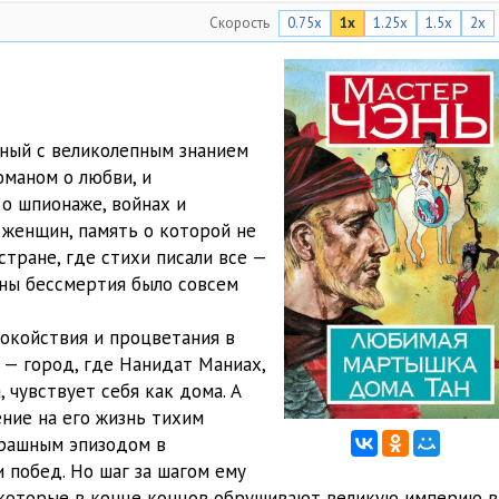
Скорость
0.75x
1x
1.25x
1.5x
2x
23:29
26:36
33:07
ный с великолепным знанием
37:25
оманом о любви, и
 о шпионаже, войнах и
34:11
 женщин, память о которой не
46:46
стране, где стихи писали все —
йны бессмертия было совсем
52:37
окойствия и процветания в
33:31
 — город, где Нанидат Маниах,
36:52
 чувствует себя как дома. А
ение на его жизнь тихим
31:56
трашным эпизодом в
 побед. Но шаг за шагом ему
35:32
 которые в конце концов обрушивают великую империю в