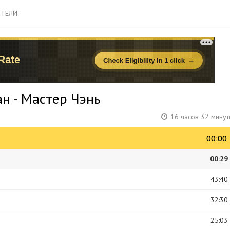
ТЕЛИ
н - Мастер Чэнь
16 часов 32 минут
00:00
00:00
00:29
43:40
32:30
25:03