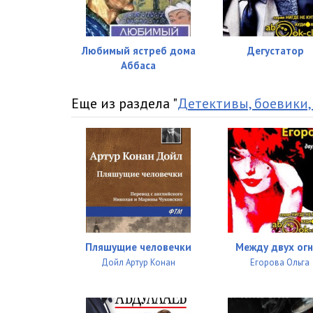
04_26_Velikaya_reka
04_27_Guanchzhou
Любимый ястреб дома
Дегустатор
04_28_Lichzhi_dlya_dragotsentostey_Yan
Аббаса
04_29_Sad_naslazhdeniy
Еще из раздела "
Детективы, боевики,
05_00_Epilog
Пляшущие человечки
Между двух ог
Дойл Артур Конан
Егорова Ольга