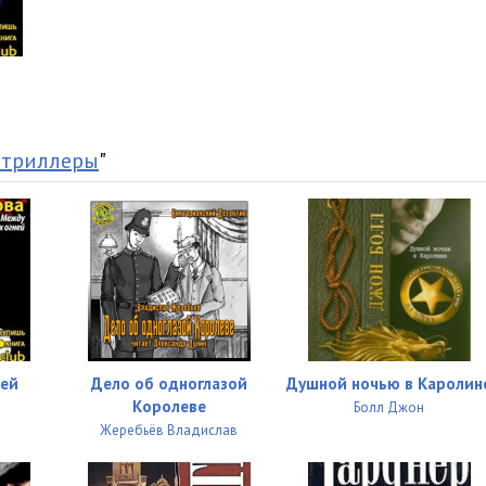
43:24
29:26
41:31
30:27
 триллеры
"
14:04
ней
Дело об одноглазой
Душной ночью в Каролин
Королеве
Болл Джон
Жеребьёв Владислав