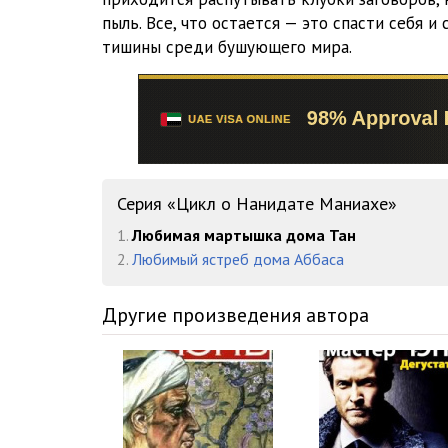
03_15_Udar
пыль. Все, что остается — это спасти себя 
тишины среди бушующего мира.
03_16_Proschanie_s_Yukukom
03_17_Prozanie_s_gospodinom_Chzhou
03_18_Proschanie_s_gospozhoy_Yan
03_19_Zmeya_pod_odeyalom
Серия «Цикл о Нанидате Маниахе»
03_20_Prozanie_s_karlikami
1.
Любимая мартышка дома Тан
03_21_Gorkiy_dym
2.
Любимый ястреб дома Аббаса
03_22_Za_ekipazhami_imperatora
Другие произведения автора
03_23_Stantsiya_Mavey
03_24_Na_vostochnye_ostrovabratets
04_25_Master_Vey_master_I_Master_Shi_i_drugie