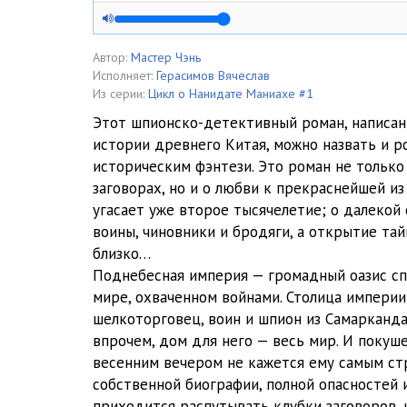
01_04_Nekromanty_otraviteli_i_printsy
01_05_Mogila_imperatritsy
Автор:
Мастер Чэнь
Исполняет:
Герасимов Вячеслав
01_06_Chernoe_vino_iz_Erva
Из серии:
Цикл о Нанидате Маниахе #1
Этот шпионско-детективный роман, написан
01_07_Bolshoy_zapadnyy_prohod
истории древнего Китая, можно назвать и р
историческим фэнтези. Это роман не только
02_08_Prekrasnaya_Yan
заговорах, но и о любви к прекраснейшей из
02_09_Karavany_dolzhny_idti
угасает уже второе тысячелетие; о далекой 
воины, чиновники и бродяги, а открытие та
02_10_Litsa_tsvety_zemli
близко…
Поднебесная империя — громадный оазис сп
02_11_Polkovodets
мире, охваченном войнами. Столица империи
02_12_Nezhnaya_osen_Chanyani
шелкоторговец, воин и шпион из Самарканда,
впрочем, дом для него — весь мир. И покуш
02_13_A_chto_tam_-_dalshe_na_Zapad
весенним вечером не кажется ему самым с
собственной биографии, полной опасностей и
02_14_Dve_imperii
приходится распутывать клубки заговоров,