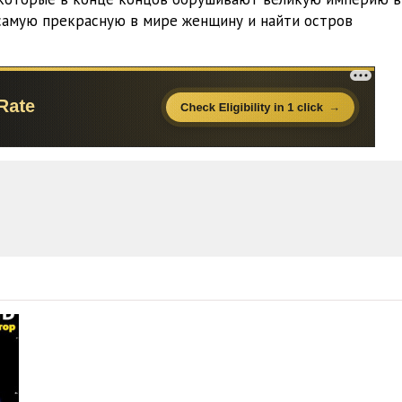
41:55
и самую прекрасную в мире женщину и найти остров
32:02
16:18
22:00
20:05
33:36
28:11
32:42
34:27
34:44
43:37