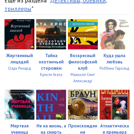
Еще из раздела "
Детективы, боевики,
триллеры
"
35
05:10
36
05:10
37
05:14
38
05:04
Жертвенный
Тайна
Воскресный
Куда ушла
39
05:01
лицедей
охотничьей
философский
любовь
сторожки
клуб
Старк Ричард
Роббинс Гарольд
40
05:02
Кристи Агата
Макколл Смит
Александр
41
05:01
42
05:00
43
05:05
44
05:14
Мертвая
Не на жизнь, а
Происхожден
Атлантическа
45
05:05
ученица
на смерть
ие
я премьера