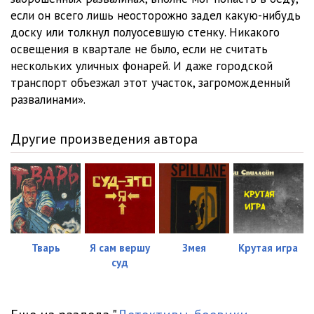
23
05:05
если он всего лишь неосторожно задел какую-нибудь
24
05:02
доску или толкнул полуосевшую стенку. Никакого
освещения в квартале не было, если не считать
25
05:02
нескольких уличных фонарей. И даже городской
транспорт объезжал этот участок, загроможденный
26
05:05
развалинами».
27
05:08
Другие произведения автора
28
05:01
29
05:13
30
05:11
31
05:05
Тварь
Я сам вершу
Змея
Крутая игра
32
05:02
суд
33
05:19
34
05:03