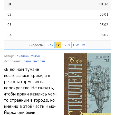
01
01:26
02
05:01
03
05:02
04
05:03
Скорость
0.75x
1x
1.25x
1.5x
2x
05
05:03
06
05:01
Автор:
Спиллейн Микки
Исполняет:
Козий Николай
07
05:01
«В ночном тумане
послышались крики, и я
08
05:02
резко затормозил на
09
05:03
перекрестке. Не сказать,
чтобы крики казались чем-
10
05:04
то странным в городе, но
именно в этой части Нью-
11
01:13
Йорка они были