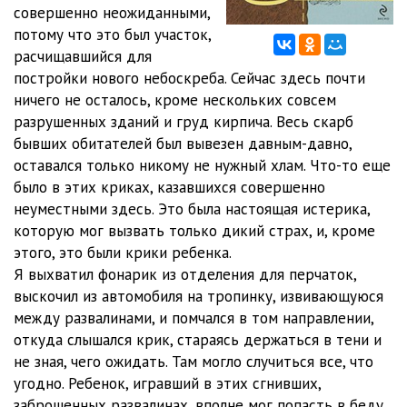
12
05:04
совершенно неожиданными,
потому что это был участок,
13
05:01
расчищавшийся для
постройки нового небоскреба. Сейчас здесь почти
14
05:03
ничего не осталось, кроме нескольких совсем
15
05:02
разрушенных зданий и груд кирпича. Весь скарб
бывших обитателей был вывезен давным-давно,
16
05:03
оставался только никому не нужный хлам. Что-то еще
было в этих криках, казавшихся совершенно
17
05:01
неуместными здесь. Это была настоящая истерика,
18
05:01
которую мог вызвать только дикий страх, и, кроме
этого, это были крики ребенка.
19
05:07
Я выхватил фонарик из отделения для перчаток,
выскочил из автомобиля на тропинку, извивающуюся
20
05:02
между развалинами, и помчался в том направлении,
21
05:17
откуда слышался крик, стараясь держаться в тени и
не зная, чего ожидать. Там могло случиться все, что
22
05:09
угодно. Ребенок, игравший в этих сгнивших,
заброшенных развалинах, вполне мог попасть в беду,