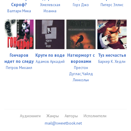
Скроф?
Хмелевская
Горз Джо
Питерс Эллис
Валтари Мика
Иоанна
Гончаров
Круги по воде
Натюрморт с
Туз несчастья
идет по следу
воронами
Адамов Аркадий
Баркер К. Хедли
Петров Михаил
Престон
Дуглас,Чайлд
Линкольн
Аудиокниги
Жанры
Авторы
Исполнители
mail@sweetbook.net