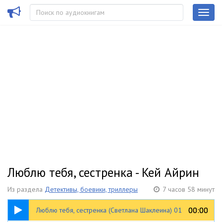
Люблю тебя, сестренка - Кей Айрин
Из раздела
Детективы, боевики, триллеры
7 часов 58 минут
56:55
00:00
00:00
Люблю тебя, сестренка (Светлана Шаклеина) 01