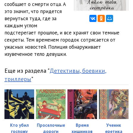
сообщает о смерти отца. А
это значит, что придется
вернуться туда, где за
каждым углом
подстерегает прошлое, и все хранят свои темные
секреты. Тем временем городок сотрясается от
ужасных новостей. Полиция обнаруживает
изувеченное тело девушки.
Еще из раздела "
Детективы, боевики,
триллеры
"
Кто убил
Проселочные
Время
Ученик
госпожу
дороги
хищников
еретика