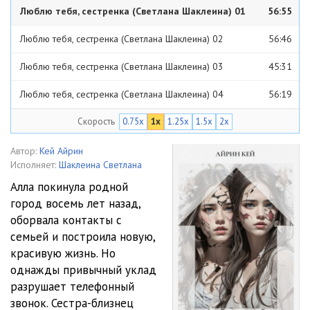
Люблю тебя, сестренка (Светлана Шаклеина) 01
56:55
Люблю тебя, сестренка (Светлана Шаклеина) 02
56:46
Люблю тебя, сестренка (Светлана Шаклеина) 03
45:31
Люблю тебя, сестренка (Светлана Шаклеина) 04
56:19
Скорость
0.75x
1x
1.25x
1.5x
2x
Люблю тебя, сестренка (Светлана Шаклеина) 05
59:57
Люблю тебя, сестренка (Светлана Шаклеина) 06
59:25
Автор:
Кей Айрин
Исполняет:
Шаклеина Светлана
Люблю тебя, сестренка (Светлана Шаклеина) 07
59:09
Алла покинула родной
город восемь лет назад,
Люблю тебя, сестренка (Светлана Шаклеина) 08
56:49
оборвала контакты с
Люблю тебя, сестренка (Светлана Шаклеина) 09
27:30
семьей и построила новую,
красивую жизнь. Но
однажды привычный уклад
разрушает телефонный
звонок. Сестра-близнец