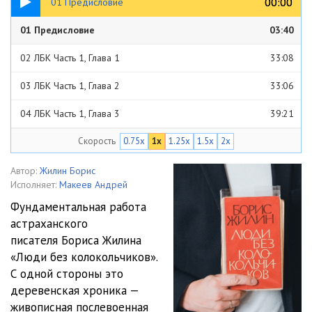
00:00
00:00
01 Предисловие
01 Предисловие
03:40
02 ЛБК Часть 1, Глава 1
33:08
03 ЛБК Часть 1, Глава 2
33:06
04 ЛБК Часть 1, Глава 3
39:21
Скорость
0.75x
1x
1.25x
1.5x
2x
05 ЛБК Часть 1, Глава 4
18:40
06 ЛБК Часть 1, Глава 5
39:22
Автор:
Жилин Борис
Исполняет:
Макеев Андрей
07 ЛБК Часть 1, Глава 6
29:19
Фундаментальная работа
астраханского
08 ЛБК Часть 1, Глава 7
46:10
писателя Бориса Жилина
09 ЛБК Часть 1, Глава 8
44:04
«Люди без колокольчиков».
С одной стороны это
10 ЛБК Часть 1, Глава 9
29:43
деревенская хроника —
живописная послевоенная
11 ЛБК Часть 1, Глава 10
24:07