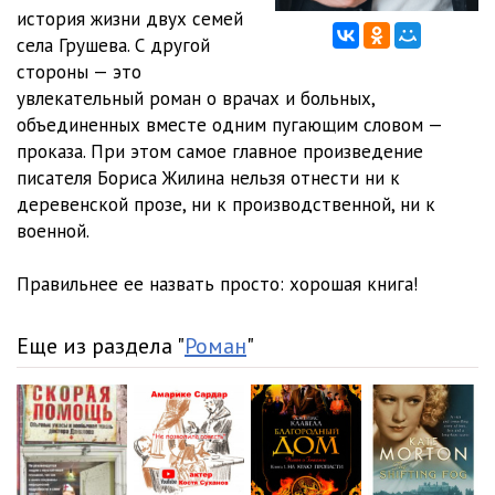
история жизни двух семей
12 ЛБК Часть 2, Глава 1
34:37
села Грушева. С другой
стороны — это
13 ЛБК Часть 2, Глава 2
29:17
увлекательный роман о врачах и больных,
объединенных вместе одним пугающим словом —
14 ЛБК Часть 2, Глава 3
33:00
проказа. При этом самое главное произведение
15 ЛБК Часть 2, Глава 4
26:27
писателя Бориса Жилина нельзя отнести ни к
деревенской прозе, ни к производственной, ни к
16 ЛБК Часть 2, Глава 5
26:15
военной.
17 ЛБК Часть 2, Глава 6
23:29
Правильнее ее назвать просто: хорошая книга!
18 ЛБК Часть 2, Глава 7
36:57
Еще из раздела "
Роман
"
19 ЛБК Часть 2, Глава 8
32:26
20 ЛБК Часть 2, Глава 9
38:03
21 ЛБК Часть 2, Глава 10
29:21
22 ЛБК, Часть 3, Глава 1
39:10