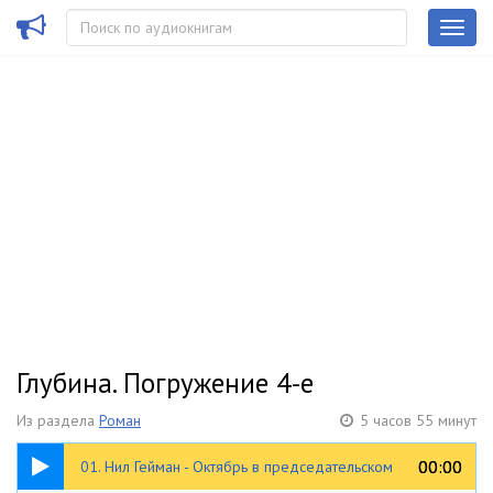
Глубина. Погружение 4-е
Из раздела
Роман
5 часов 55 минут
33:12
00:00
00:00
01. Нил Гейман - Октябрь в председательском