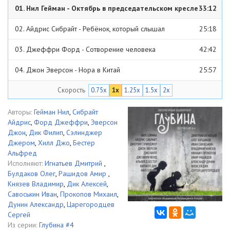
01. Нил Гейман - Октябрь в председательском кресле
33:12
кресле
02. Айдрис Сибрайт - Ребёнок, который слышал
25:18
03. Джеффри Форд - Сотворение человека
42:42
04. Джон Эверсон - Нора в Китай
25:57
Скорость
0.75x
1x
1.25x
1.5x
2x
05. Филип Дик - Дама с пирожками
27:39
06. Альфред Бестер - Звездочка светлая, звездочка ранняя
Авторы:
Гейман Нил
,
Сибрайт
Айдрис
,
Форд Джеффри
,
Эверсон
50:43
07. Джером Сэлинджер - Тедди
1:03:06
Джон
,
Дик Филип
,
Сэлинджер
Джером
,
Хилл Джо
,
Бестер
08. Джо Хилл - Хлоп Арт
59:26
Альфред
Исполняют:
Игнатьев Дмитрий
,
09. Нил Гейман - После закрытия
27:46
Булдаков Олег
,
Рашидов Амир
,
Князев Владимир
,
Дик Алексей
,
Савоськин Иван
,
Прокопов Михаил
,
Дунин Александр
,
Царегородцев
Сергей
Из серии:
Глубина #4