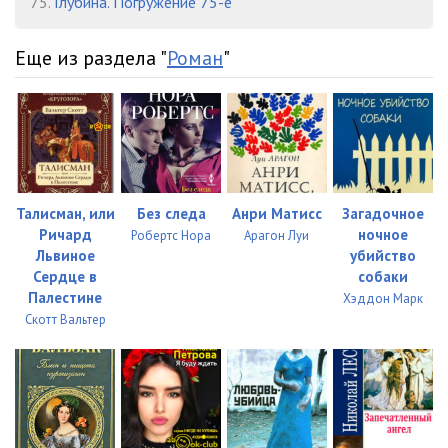
75.
Глубина. Погружение 75-е
Еще из раздела "
Роман
"
Талисман, или
Без следа
Анри Матисс
Загадочное
Ричард
ночное
Робертс Нора
Арагон Луи
Львиное
убийство
Сердце в
собаки
Палестине
Хэддон Марк
Скотт Вальтер