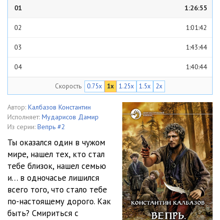
01
1:26:55
02
1:01:42
03
1:43:44
04
1:40:44
Скорость
0.75x
1x
1.25x
1.5x
2x
05
55:57
06
1:38:22
Автор:
Калбазов Константин
Исполняет:
Мударисов Дамир
07
1:45:06
Из серии:
Вепрь #2
Ты оказался один в чужом
08
1:04:43
мире, нашел тех, кто стал
тебе близок, нашел семью
и… в одночасье лишился
всего того, что стало тебе
по-настоящему дорого. Как
быть? Смириться с