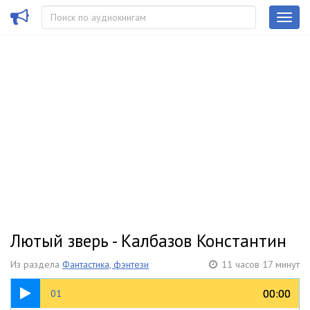
Лютый зверь - Калбазов Константин
Из раздела
Фантастика, фэнтези
11 часов 17 минут
1:26:55
00:00
00:00
01