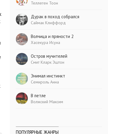
Теллеген Тоон
к
Дурак в поход собрался
к
Саймак Клиффорд
Волчица и пряности 2
м
Хасекура Исуна
Остров мучителей
е
Смит Кларк Эштон
Энимал инстинкт
Семироль Анна
к
В петле
Волжский Максим
ПОПУЛЯРНЫЕ ЖАНРЫ