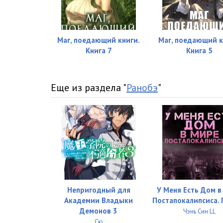
Маг, поедающий книги.
Маг, поедающий к
Книга 7
Книга 5
Еще из раздела "
Ранобэ
"
Непригодный для
У Меня Есть Дом в
Академии Владыки
Постапокалипсиса. Г
Демонов 3
Чэнь Син LL
Сю