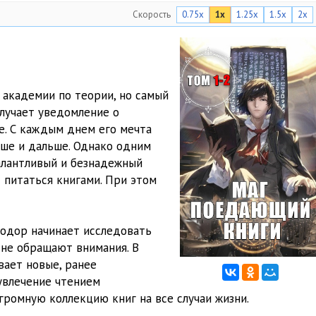
Скорость
0.75x
1x
1.25x
1.5x
2x
 академии по теории, но самый
олучает уведомление о
е. С каждым днем его мечта
ьше и дальше. Однако одним
алантливый и безнадежный
 питаться книгами. При этом
еодор начинает исследовать
 не обращают внимания. В
вает новые, ранее
 увлечение чтением
громную коллекцию книг на все случаи жизни.