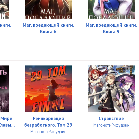
ниги.
Маг, поедающий книги.
Маг, поедающий книги.
Книга 6
Книга 9
 Мире
Реинкарнация
Странствие
лавы...
безработного. Том 29
Магонотэ Рифудзин
Магонотэ Рифудзин