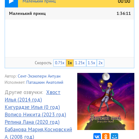
00:00
00:00
Маленький принц
Маленький принц
1:36:11
Скорость
0.75x
1x
1.25x
1.5x
2x
Автор:
Сент-Экзюпери Антуан
Исполняет:
Паташкин Анатолий
Другие озвучки:
Хвост
Илья (2014 год)
Кигурадзе Илья (0 год)
Вописо Никита (2023 год)
Репина Лана (2020 год)
Бабанова Мария,Косновский
А. (2008 год)