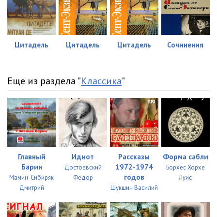
Цитадель
Цитадель
Цитадель
Сочинения
Еще из раздела "
Классика
"
Главный
Идиот
Рассказы
Форма сабли
Барин
1972-1974
Достоевский
Борхес Хорхе
годов
Мамин-Сибиряк
Федор
Луис
Дмитрий
Шукшин Василий