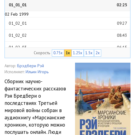
01_01_01
02:25
02 Feb 1999
01_02_01
09:27
01_02_02
08:43
01_02_03
06:15
Скорость
0.75x
1x
1.25x
1.5x
2x
01_02_04
07:03
Автор:
Брэдбери Рэй
01_02_05
07:14
Исполняет:
Ильин Игорь
Сборник научно-
03 Aug 1999
фантастических рассказов
01_03_01
06:00
Рэя Бредбери о
04 Aug 1999
последствиях Третьей
01_04_01
08:46
мировой войны собран в
аудиокнигу «Марсианские
01_04_02
06:00
хроники», которую можно
послушать онлайн. Люди
01_04_03
08:10