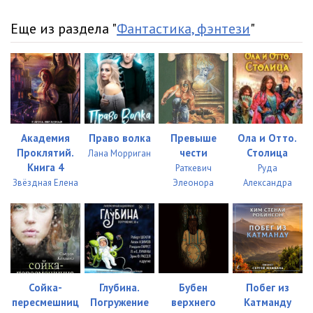
01_06_07
10:56
Еще из раздела "
Фантастика, фэнтези
"
07 Jun 2001
01_07_01
05:46
01_07_02
07:02
01_07_03
12:13
Академия
Право волка
Превыше
Ола и Отто.
01_07_04
08:30
Проклятий.
чести
Столица
Лана Морриган
Книга 4
Раткевич
Руда
01_07_05
11:02
Звёздная Елена
Элеонора
Александра
01_07_06
05:31
01_07_07
06:32
01_07_08
05:14
01_07_09
07:11
Сойка-
Глубина.
Бубен
Побег из
пересмешниц
Погружение
верхнего
Катманду
01_07_10
08:04