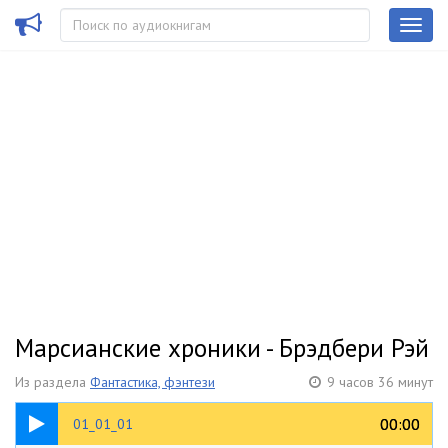
Марсианские хроники - Брэдбери Рэй
Из раздела
Фантастика, фэнтези
9 часов 36 минут
02:25
00:00
00:00
01_01_01
01 Jan 1999