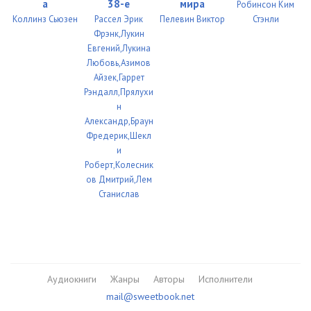
а
38-е
мира
Робинсон Ким
Коллинз Сьюзен
Рассел Эрик
Пелевин Виктор
Стэнли
01_07_11
04:30
Фрэнк,Лукин
08 Aug 2001
Евгений,Лукина
Любовь,Азимов
01_08_01
02:42
Айзек,Гаррет
09 Dec 2001
Рэндалл,Прялухи
н
01_09_01
09:02
Александр,Браун
Фредерик,Шекл
01_09_02
06:13
и
10 Feb 2002
Роберт,Колесник
ов Дмитрий,Лем
01_10_01
01:44
Станислав
11 Aug 2002
01_11_01
04:39
01_11_02
07:38
Аудиокниги
Жанры
Авторы
Исполнители
01_11_03
05:45
mail@sweetbook.net
01_11_04
07:53