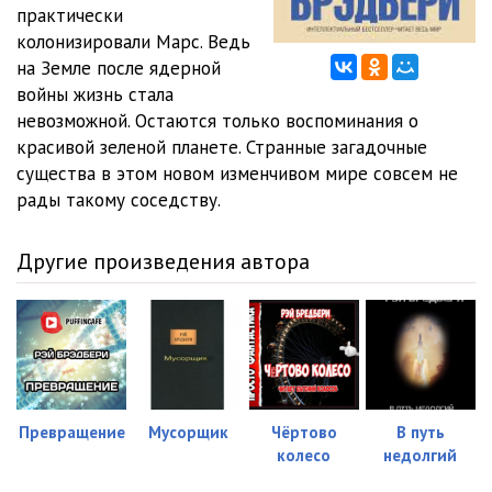
практически
01_04_04
10:06
колонизировали Марс. Ведь
на Земле после ядерной
01_04_05
09:10
войны жизнь стала
невозможной. Остаются только воспоминания о
01_04_06
09:39
красивой зеленой планете. Странные загадочные
05 Mar 2000
существа в этом новом изменчивом мире совсем не
01_05_01
03:38
рады такому соседству.
06 Apr 2000
01_06_01
11:23
Другие произведения автора
01_06_02
05:26
01_06_03
05:10
01_06_04
05:48
01_06_05
10:46
Превращение
Мусорщик
Чёртово
В путь
колесо
недолгий
01_06_06
06:02