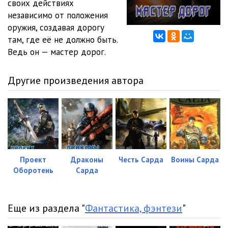
своих действиях
12
24:43
независимо от положения
13
38:37
оружия, создавая дорогу
там, где её не должно быть.
14
29:58
Ведь он — мастер дорог.
15
30:49
Другие произведения автора
16
22:53
17
34:51
18
34:44
19
38:50
Проект
Драконы
Честь Сарда
Воины Сарда
20
31:40
Оборотень
Сарда
21
38:25
Еще из раздела "
Фантастика, фэнтези
"
22
30:08