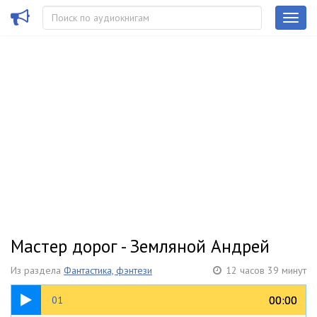
Мастер дорог - Земляной Андрей
Из раздела
Фантастика, фэнтези
12 часов 39 минут
29:58
00:00
00:00
01