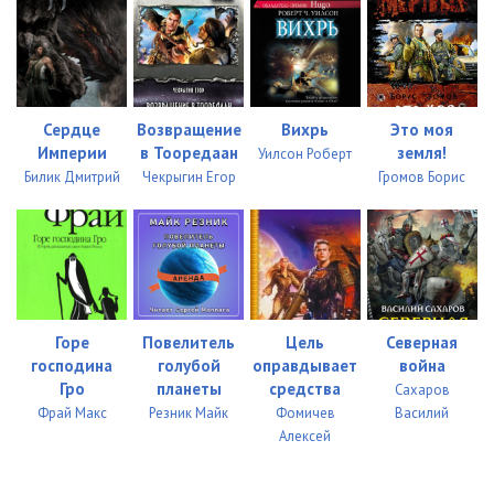
23
31:31
24
15:12
Сердце
Возвращение
Вихрь
Это моя
Империи
в Тооредаан
земля!
Уилсон Роберт
Билик Дмитрий
Чекрыгин Егор
Громов Борис
Горе
Повелитель
Цель
Северная
господина
голубой
оправдывает
война
Гро
планеты
средства
Сахаров
Фрай Макс
Резник Майк
Фомичев
Василий
Алексей