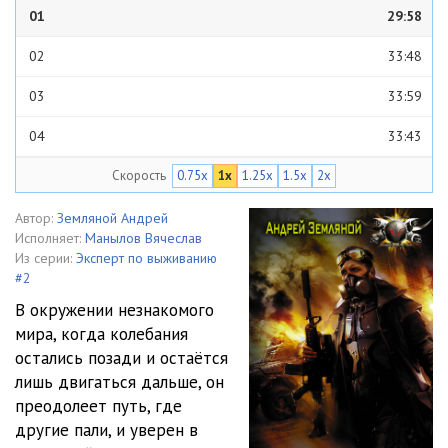
01
29:58
02
33:48
03
33:59
04
33:43
Скорость
0.75x
1x
1.25x
1.5x
2x
05
33:47
06
32:25
Автор:
Земляной Андрей
Исполняет:
Манылов Вячеслав
07
30:07
Из серии:
Эксперт по выживанию
#2
08
31:51
В окружении незнакомого
мира, когда колебания
09
26:55
остались позади и остаётся
10
29:40
лишь двигаться дальше, он
преодолеет путь, где
11
41:21
другие пали, и уверен в