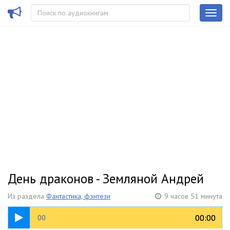
День драконов - Земляной Андрей
Из раздела
Фантастика, фэнтези
9 часов 51 минута
16:45
00:00
00:00
00