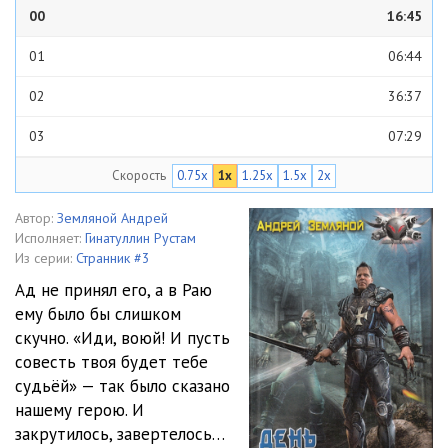
00
16:45
01
06:44
02
36:37
03
07:29
Скорость
0.75x
1x
1.25x
1.5x
2x
04
08:58
05
09:54
Автор:
Земляной Андрей
Исполняет:
Гинатуллин Рустам
06
18:34
Из серии:
Странник #3
Ад не принял его, а в Раю
07
02:38
ему было бы слишком
скучно. «Иди, воюй! И пусть
08
31:54
совесть твоя будет тебе
09
13:59
судьёй» — так было сказано
нашему герою. И
10
13:27
закрутилось, завертелось…