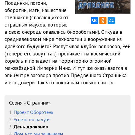
Поединки, погони,
11
06:14
оборотни, маги, нашествие
12
14:04
степняков (спасающихся от
страшных маухов, которые
13
06:46
в свою очередь оказались биороботами). Откуда в
средневековом мире технологии и вооружение из
14
15:47
далёкого будущего? Распутывая клубок вопросов, Рей
15
05:43
(теперь его зовут так) проникает на космический
корабль и попадает на территорию огромной
16
05:27
межзвёздной Империи Инис. И тут же оказывается в
эпицентре заговора против Предвечного Странника
17
03:25
и его дочери. Так что покой нам только снится.
18
08:58
19
02:25
Серия «Странник»
20
26:35
1.
Проект Оборотень
2.
Успеть до радуги
21
32:31
3.
День драконов
4.
Дом, что мы защищаем