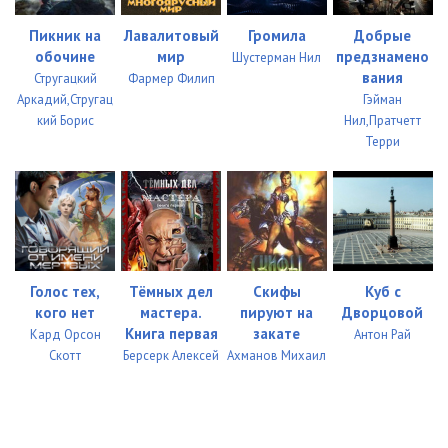
Пикник на
Лавалитовый
Громила
Добрые
обочине
мир
предзнамено
Шустерман Нил
вания
Стругацкий
Фармер Филип
Аркадий,Стругац
Гэйман
кий Борис
Нил,Пратчетт
Терри
Голос тех,
Тёмных дел
Скифы
Куб с
кого нет
мастера.
пируют на
Дворцовой
Книга первая
закате
Кард Орсон
Антон Рай
Скотт
Берсерк Алексей
Ахманов Михаил