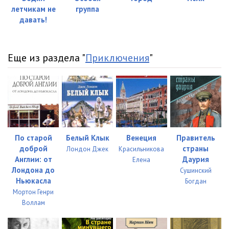
летчикам не
группа
23_matros
10:28
давать!
24_matros
10:12
25_matros
10:13
Еще из раздела "
Приключения
"
26_matros
09:59
27_matros
10:23
28_matros
10:05
29_matros
10:32
По старой
Белый Клык
Венеция
Правитель
доброй
страны
Лондон Джек
Красильникова
30_matros
10:10
Англии: от
Даурия
Елена
Лондона до
Сушинский
31_matros
10:02
Ньюкасла
Богдан
Мортон Генри
32_matros
10:30
Воллам
33_matros
09:56