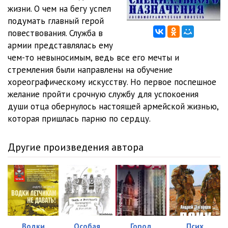
жизни. О чем на бегу успел
12_matros
10:31
подумать главный герой
повествования. Служба в
13_matros
10:24
армии представлялась ему
чем-то невыносимым, ведь все его мечты и
14_matros
10:20
стремления были направлены на обучение
15_matros
10:11
хореографическому искусству. Но первое поспешное
желание пройти срочную службу для успокоения
16_matros
10:03
души отца обернулось настоящей армейской жизнью,
которая пришлась парню по сердцу.
17_matros
10:07
18_matros
10:12
Другие произведения автора
19_matros
11:08
20_matros
09:54
21_matros
10:17
22_matros
10:16
Водки
Особая
Город
Псих