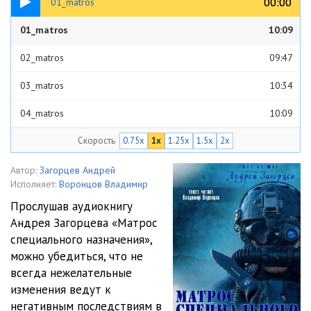
00:00
00:00
01_matros
01_matros
10:09
02_matros
09:47
03_matros
10:34
04_matros
10:09
Скорость
0.75x
1x
1.25x
1.5x
2x
05_matros
10:00
06_matros
09:54
Автор:
Загорцев Андрей
Исполняет:
Воронцов Владимир
07_matros
10:41
Прослушав аудиокнигу
Андрея Загорцева «Матрос
08_matros
10:19
специального назначения»,
09_matros
10:26
можно убедиться, что не
всегда нежелательные
10_matros
10:42
изменения ведут к
негативным последствиям в
11_matros
10:16