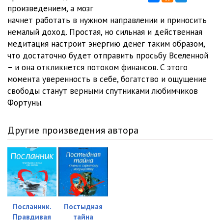
произведением, а мозг
012
19:49
начнет работать в нужном направлении и приносить
немалый доход. Простая, но сильная и действенная
013
25:59
медитация настроит энергию денег таким образом,
что достаточно будет отправить просьбу Вселенной
014
03:16
– и она откликнется потоком финансов. С этого
момента уверенность в себе, богатство и ощущение
свободы станут верными спутниками любимчиков
Фортуны.
Другие произведения автора
Посланник.
Постыдная
Правдивая
тайна