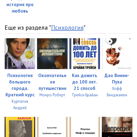
история про
любовь
Еще из раздела "
Психология
"
Психология
Окончательн
Как дожить
Дао Винни-
большого
ое
до 100 лет.
Пуха
города.
путешествие
21 способ
Хофф
Краткий курс
Монро Роберт
Трейси Брайан
Бенджамен
Курпатов
Андрей