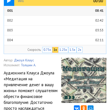
00:00
00:00
001
001
08:41
002
02:42
003
03:53
004
02:11
Скорость
0.75x
1x
1.25x
1.5x
2x
005
05:43
006
10:07
Автор:
Джоул Клаус
Исполняет:
Толшин А.
007
15:06
Аудиокнига Клауса Джоула
«Медитация на
008
15:11
привлечение денег в вашу
009
22:14
жизнь» поможет слушателям
обрести финансовое
010
06:47
благополучие. Достаточно
просто наслаждаться
011
17:07