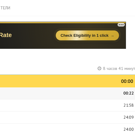
ТЕЛИ
8 часов 41 мину
00:00
00:00
00:22
21:58
24:09
24:00