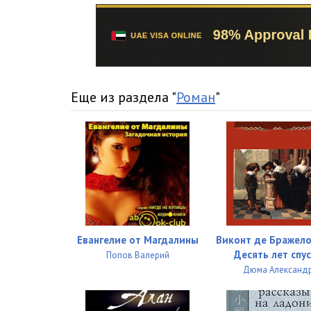
15_Medvedki
16_Medvedki
17_Medvedki
18_Medvedki
Еще из раздела "
Роман
"
19_Medvedki
20_Medvedki
21_Prilozhenie 1
22_Prilozhenie 2
Евангелие от Магдалины
Виконт де Бражело
Десять лет спу
Попов Валерий
Дюма Александ