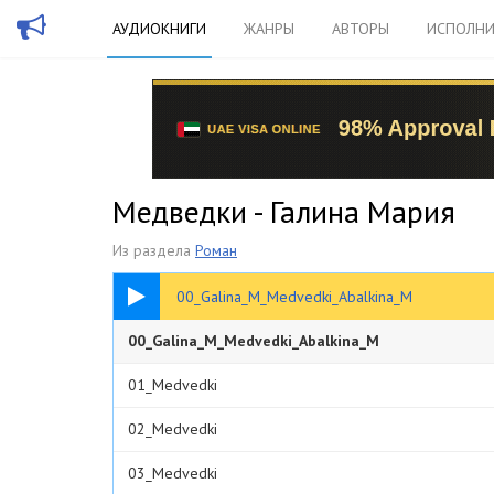
АУДИОКНИГИ
ЖАНРЫ
АВТОРЫ
ИСПОЛНИ
Медведки - Галина Мария
Из раздела
Роман
00:22
00_Galina_M_Medvedki_Abalkina_M
00_Galina_M_Medvedki_Abalkina_M
01_Medvedki
02_Medvedki
03_Medvedki