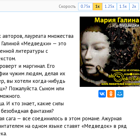
Скорость
0.75x
1x
1.25x
1.5x
2x
27:16
21:36
25:07
 авторов, лауреата множества
 Галиной «Медведки» — это
26:29
енной литературы с
22:09
кстом.
оверт и маргинал. Его
22:48
фии чужим людям, делая их
ер, вы хотели когда-нибудь
23:43
ц»? Пожалуйста. Сыном или
20:21
можного.
. И кто знает, какие силы
23:15
 безобидная фантазия?
ая сага — все соединилось в этом романе. Ажурная
24:04
 читателем на одном языке ставят «Медведок» в ряд
27:45
ка.