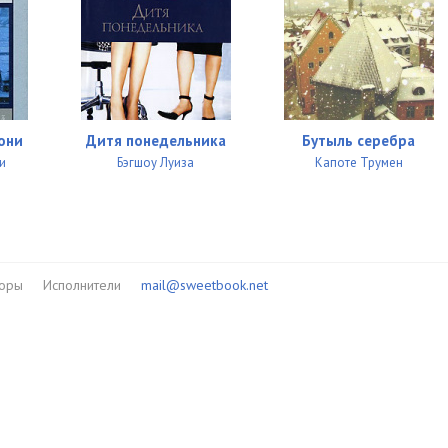
они
Дитя понедельника
Бутыль серебра
и
Бэгшоу Луиза
Капоте Трумен
торы
Исполнители
mail@sweetbook.net