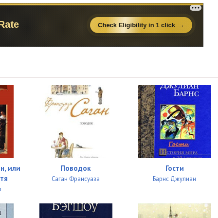
18:52
27:58
22:12
21:07
24:22
18:24
48:48
04:10
н, или
Поводок
Гости
стя
Саган Франсуаза
Барнс Джулиан
р