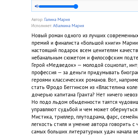
04_Medvedki
05_Medvedki
Автор:
Галина Мария
Исполняет:
Абалкина Мария
06_Medvedki
Новый роман одного из лучших современных
премий и финалиста «Большой книги» Марии
07_Medvedki
настоящий подарок всем ценителям качеств
08_Medvedki
небанальным сюжетом и философским подте
Герой «Медведок» — молодой социопат, интр
09_Medvedki
профессия — за деньги придумывать биогра
героями классических романов. Вот, наприм
10_Medvedki
стать Фродо Беггинсом из «Властелина коле
11_Medvedki
дочерью капитана Гранта? Нет ничего невоз
Но подо льдом обыденности таятся чудовища
12_Medvedki
управляют судьбой и чем может обернуться
Мистика, триллер, плутодрама, фарс, семейн
13_Medvedki
легкость стиля и умение автора говорить с
14_Medvedki
самых больших литературных удач начала ве