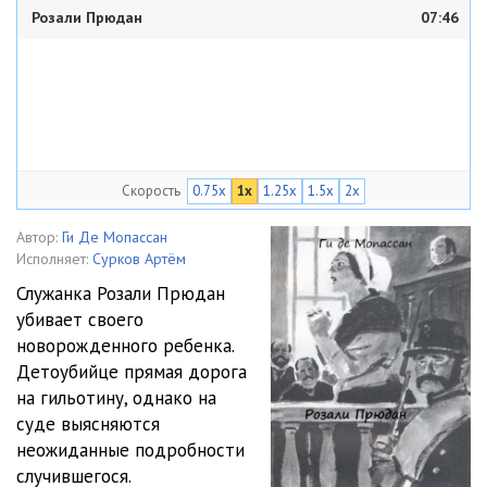
Розали Прюдан
07:46
Скорость
0.75x
1x
1.25x
1.5x
2x
Автор:
Ги Де Мопассан
Исполняет:
Сурков Артём
Служанка Розали Прюдан
убивает своего
новорожденного ребенка.
Детоубийце прямая дорога
на гильотину, однако на
суде выясняются
неожиданные подробности
случившегося.