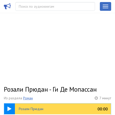
Розали Прюдан - Ги Де Мопассан
Из раздела
Роман
7 минут
07:46
00:00
00:00
Розали Прюдан