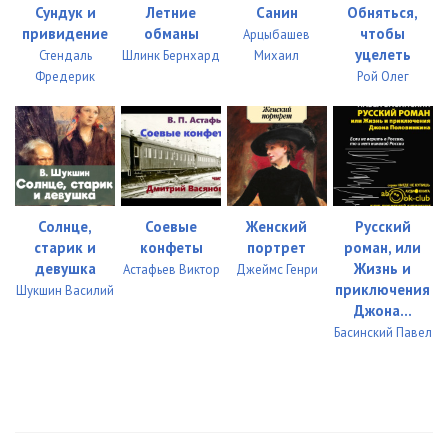
Сундук и
Летние
Санин
Обняться,
привидение
обманы
чтобы
Арцыбашев
уцелеть
Стендаль
Шлинк Бернхард
Михаил
Фредерик
Рой Олег
Солнце,
Соевые
Женский
Русский
старик и
конфеты
портрет
роман, или
девушка
Жизнь и
Астафьев Виктор
Джеймс Генри
приключения
Шукшин Василий
Джона...
Басинский Павел