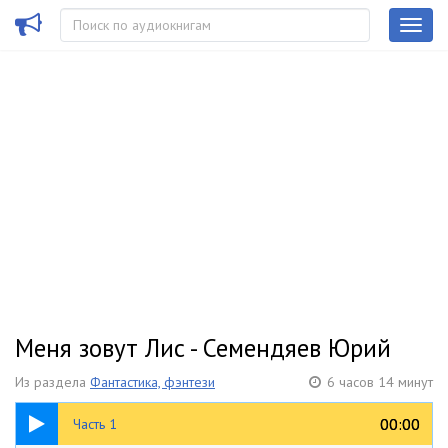
Меня зовут Лис - Семендяев Юрий
Из раздела
Фантастика, фэнтези
6 часов 14 минут
27:19
00:00
00:00
Часть 1