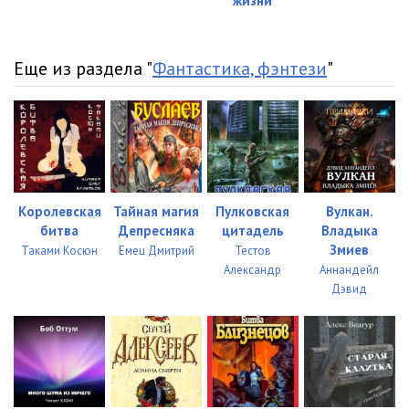
жизни
Еще из раздела "
Фантастика, фэнтези
"
Королевская
Тайная магия
Пулковская
Вулкан.
битва
Депресняка
цитадель
Владыка
Змиев
Таками Косюн
Емец Дмитрий
Тестов
Александр
Аннандейл
Дэвид