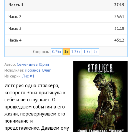
Часть 1
27:19
Часть 2
25:51
Часть 3
31:18
Часть 4
45:12
Скорость
0.75x
1x
1.25x
1.5x
2x
Часть 5
41:17
Часть 6
52:18
Автор:
Семендяев Юрий
Исполняет:
Лобанов Олег
Часть 7
59:40
Из серии:
Лис #1
История одно сталкера,
Часть 8
37:16
которого Зона притянула к
себе и не отпускает. О
Часть 9
54:38
прошедшем событии в его
жизни, перевернувшем его
понимание и
представление. Давшем ему