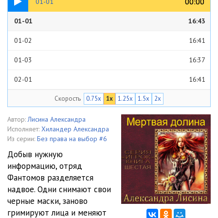
00:00
00:00
01-01
01-01
16:43
01-02
16:41
01-03
16:37
02-01
16:41
Скорость
0.75x
1x
1.25x
1.5x
2x
02-02
14:50
03-01
16:42
Автор:
Лисина Александра
Исполняет:
Хиландер Александра
03-02
16:42
Из серии:
Без права на выбор #6
Добыв нужную
03-03
16:41
информацию, отряд
Фантомов разделяется
03-04
04:29
надвое. Одни снимают свои
04-01
16:42
черные маски, заново
гримируют лица и меняют
04-02
16:42