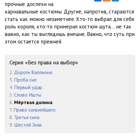
прочные доспехи на
карнавальные костюмы. Другие, напротив, стараются
04-03
16:42
стать как можно незаметнее. Кто-то выбрал для себя
04-04
16:42
роль короля, кто-то примерил костюм шута… не так
важно, как ты выглядишь внешне. Важно, что суть при
04-05
13:46
этом остается прежней.
05-01
16:42
05-02
16:42
Серия «Без права на выбор»
2.
Дороги Валлиона
05-03
16:44
3.
Проба сил
05-04
16:41
4.
Первый удар
5.
Слово Ишты
05-05
05:19
6.
Мёртвая долина
7.
Право сильнейшего
06-01
16:41
8.
Третья сила
06-02
16:44
9.
Шестой Знак
06-03
16:43