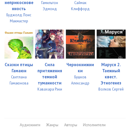
неприкоснове
Гамильтон
Саймак
08-05
13:55
нность
Эдмонд
Клиффорд
Буджолд Лоис
09-01
16:44
Макмастер
09-02
16:43
09-03
16:42
09-04
16:45
09-05
11:05
Сказки птицы
Сила
Чернокнижни
Маруся 2.
Гамаюн
притяжения
ки
Таежный
10-01
16:41
темной
квест.
Светлана
Бушков
туманности
Этногенез
Гамаюнова
Александр
10-02
16:41
Кавахара Рэки
Волков Сергей
10-03
16:41
10-04
16:41
10-05
01:41
Аудиокниги
Жанры
Авторы
Исполнители