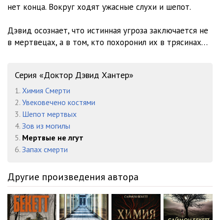
23
28:05
нет конца. Вокруг ходят ужасные слухи и шепот.
24
27:31
Дэвид осознает, что истинная угроза заключается не
25
28:44
в мертвецах, а в том, кто похоронил их в трясинах…
26
30:21
Серия «Доктор Дэвид Хантер»
27
17:38
1.
Химия Смерти
28
33:09
2.
Увековечено костями
3.
Шепот мертвых
29
22:26
4.
Зов из могилы
5.
Мертвые не лгут
30
18:13
6.
Запах смерти
31
29:19
Другие произведения автора
32
33:14
33
12:15
34
02:06