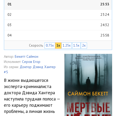
01
25:53
02
23:24
03
24:32
04
25:58
Скорость
0.75x
1x
1.25x
1.5x
2x
05
13:54
06
24:21
Автор:
Бекетт Саймон
Исполняет:
Серов Егор
07
27:09
Из серии:
Доктор Дэвид Хантер
#5
08
17:45
В жизни выдающегося
эксперта-криминалиста
09
27:01
доктора Дэвида Хантера
10
24:39
наступила трудная полоса —
его карьеру поджимают
11
17:47
проблемы, а личная жизнь