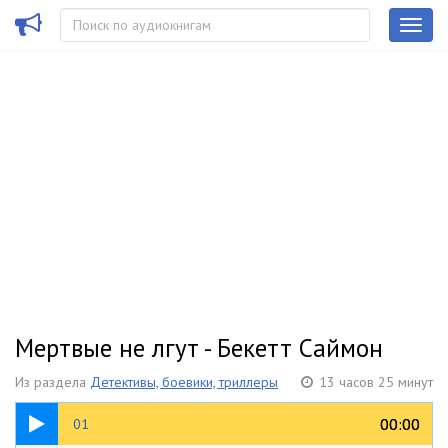
Мертвые не лгут - Бекетт Саймон
Из раздела
Детективы, боевики, триллеры
13 часов 25 минут
25:53
00:00
00:00
01