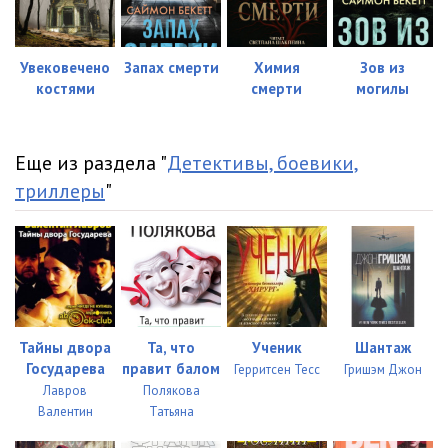
Увековечено
Запах смерти
Химия
Зов из
костями
смерти
могилы
Еще из раздела "
Детективы, боевики,
триллеры
"
Тайны двора
Та, что
Ученик
Шантаж
Государева
правит балом
Герритсен Тесс
Гришэм Джон
Лавров
Полякова
Валентин
Татьяна