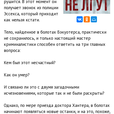
рушится. В этот момент он
12
22:01
получает звонок из полиции
13
13:48
Эссекса, который приходит
как нельзя кстати.
14
20:26
Тело, найденное в болотах Бэкуотерса, практически
15
24:56
не сохранилось, и только настоящий мастер
16
32:18
криминалистики способен ответить на три главных
вопроса:
17
25:56
Кем был этот несчастный?
18
34:55
19
16:58
Как он умер?
20
30:58
И связано ли это с двумя загадочными
исчезновениями, которые так и не были раскрыты?
21
20:42
22
27:17
Однако, по мере приезда доктора Хантера, в болотах
начинают появляться новые останки, и на это, похоже,