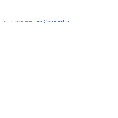
торы
Исполнители
mail@sweetbook.net