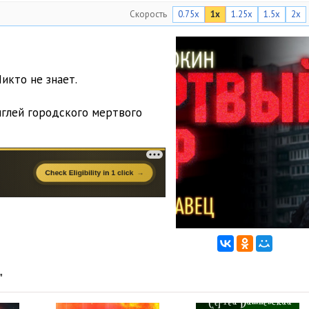
Скорость
0.75x
1x
1.25x
1.5x
2x
икто не знает.
глей городского мертвого
"