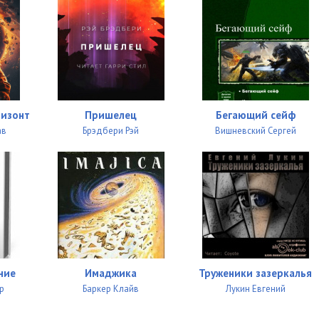
ризонт
Пришелец
Бегающий сейф
ав
Брэдбери Рэй
Вишневский Сергей
ние
Имаджика
Труженики зазеркалья
р
Баркер Клайв
Лукин Евгений