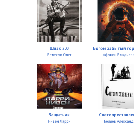
Шлак 2.0
Богом забытый го
Велесов Олег
Афонин Владисл
Защитник
Светопреставле
Нивен Ларри
Беляев Александ