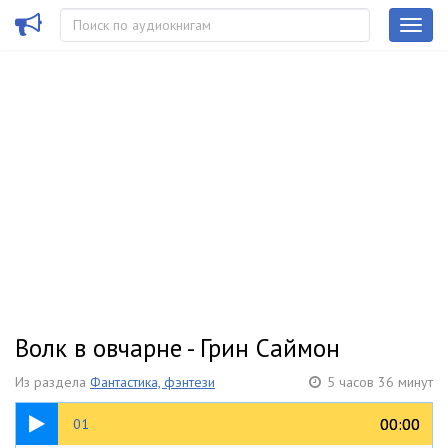
Волк в овчарне - Грин Саймон
Из раздела
Фантастика, фэнтези
5 часов 36 минут
1:10:50
00:00
00:00
01