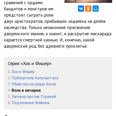
сражений с ордами
бандитов и монстров им
предстоит сыграть роли
двух аристократов, прибывших издалека на делёж
наследства. Только незаконное присвоение
дворянского звания, а значит, и раскрытие маскарада
карается смертной казнью. И, конечно, какой
дворянский род без древнего проклятья.
Серия «Хок и Фишер»
1.
Хок и Фишер
2.
Победитель получает все
3.
Убийства на улице богов
4.
Волк в овчарне
5.
Заговор против Стражей
6.
Подземелья Хейвена