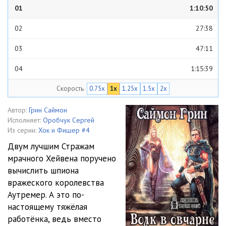
01
1:10:50
02
27:38
03
47:11
04
1:15:39
Скорость
0.75x
1x
1.25x
1.5x
2x
05
40:51
06
27:45
Автор:
Грин Саймон
Исполняет:
Оробчук Сергей
07
39:16
Из серии:
Хок и Фишер #4
Двум лучшим Стражам
08
07:13
мрачного Хейвена поручено
вычислить шпиона
вражеского королевства
Аутремер. А это по-
настоящему тяжёлая
работёнка, ведь вместо