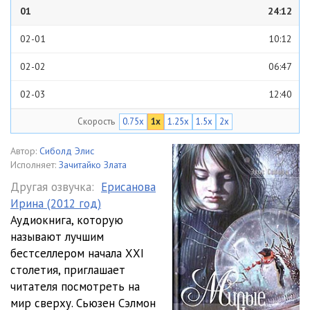
01
24:12
02-01
10:12
02-02
06:47
02-03
12:40
Скорость
0.75x
1x
1.25x
1.5x
2x
02-04
15:17
03-01
14:47
Автор:
Сиболд Элис
Исполняет:
Зачитайко Злата
03-02
14:11
Другая озвучка:
Ерисанова
Ирина (2012 год)
04
18:26
Аудиокнига, которую
05-01
17:45
называют лучшим
бестселлером начала ХХІ
05-02
12:21
столетия, приглашает
читателя посмотреть на
06-01
12:55
мир сверху. Сьюзен Сэлмон