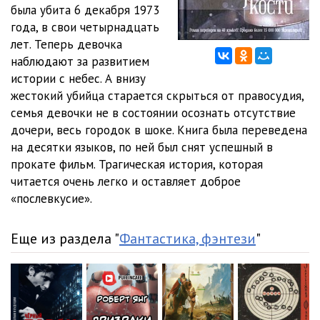
06-02
11:22
была убита 6 декабря 1973
года, в свои четырнадцать
06-03
15:40
лет. Теперь девочка
наблюдают за развитием
07
09:52
истории с небес. А внизу
08
03:28
жестокий убийца старается скрыться от правосудия,
семья девочки не в состоянии осознать отсутствие
09-01
09:25
дочери, весь городок в шоке. Книга была переведена
на десятки языков, по ней был снят успешный в
09-02
05:19
прокате фильм. Трагическая история, которая
09-03
06:16
читается очень легко и оставляет доброе
«послевкусие».
09-04
08:53
10-01
06:42
Еще из раздела "
Фантастика, фэнтези
"
10-02
10:55
10-03
08:22