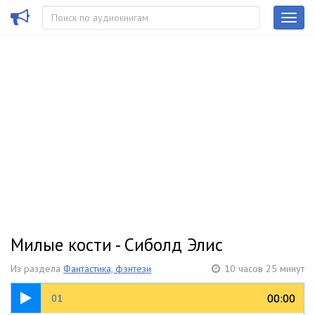
Милые кости - Сиболд Элис
Из раздела
Фантастика, фэнтези
10 часов 25 минут
24:12
00:00
00:00
01