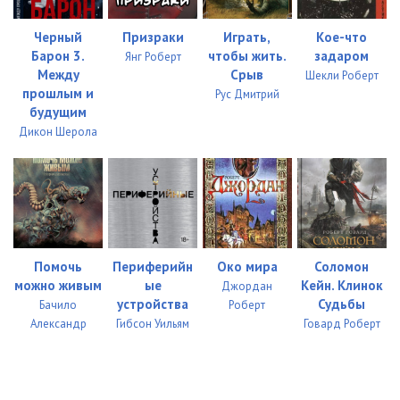
11-01
09:03
11-02
09:50
Черный
Призраки
Играть,
Кое-что
Барон 3.
чтобы жить.
задаром
Янг Роберт
11-03
09:59
Между
Срыв
Шекли Роберт
прошлым и
Рус Дмитрий
12-01
06:53
будущим
Дикон Шерола
12-02
06:46
12-03
07:29
12-04
06:04
13-01
08:13
Помочь
Периферийн
Око мира
Соломон
можно живым
ые
Кейн. Клинок
13-02
10:29
Джордан
устройства
Судьбы
Бачило
Роберт
13-03
13:01
Александр
Гибсон Уильям
Говард Роберт
14-01
14:10
14-02
12:14