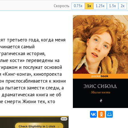
Скорость
0.75x
1x
1.25x
1.5x
2x
10:40
10:03
10:12
ят третьего года, когда меня
10:59
ачинается самый
10:15
трагическая история,
илые кости» переведены на
10:04
тиражом и послужат основой
и «Кинг-конга», кинопроекта
10:20
он приспосабливается к жизни
10:53
ца пытается замести следы, а
 драматическая книга не об
10:04
ле смерти. Жизни тех, кто
10:13
10:49