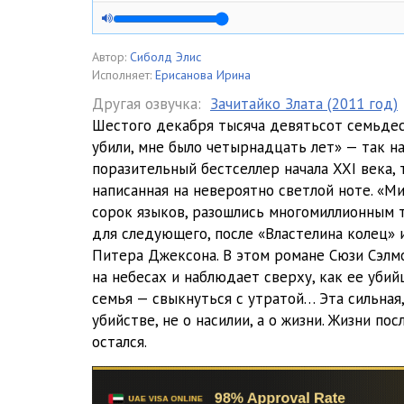
05_Milye kosti
06_Milye kosti
Автор:
Сиболд Элис
Исполняет:
Ерисанова Ирина
07_Milye kosti
Другая озвучка:
Зачитайко Злата (2011 год)
Шестого декабря тысяча девятьсот семьдес
08_Milye kosti
убили, мне было четырнадцать лет» — так н
09_Milye kosti
поразительный бестселлер начала XXI века, 
написанная на невероятно светлой ноте. «М
10_Milye kosti
сорок языков, разошлись многомиллионным 
для следующего, после «Властелина колец» 
11_Milye kosti
Питера Джексона. В этом романе Сюзи Сэлм
12_Milye kosti
на небесах и наблюдает сверху, как ее убий
семья — свыкнуться с утратой… Эта сильная,
13_Milye kosti
убийстве, не о насилии, а о жизни. Жизни пос
остался.
14_Milye kosti
15_Milye kosti