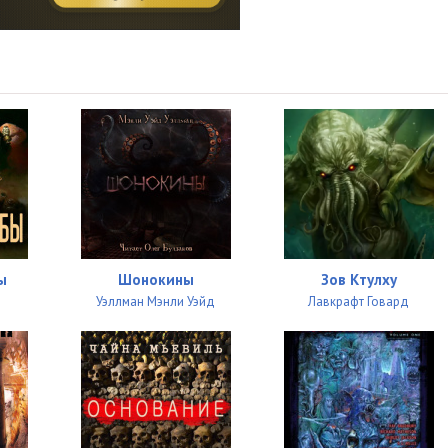
10:12
10:03
10:14
10:06
10:02
10:55
10:24
ы
Шонокины
Зов Ктулху
10:14
Уэллман Мэнли Уэйд
Лавкрафт Говард
10:04
10:14
10:03