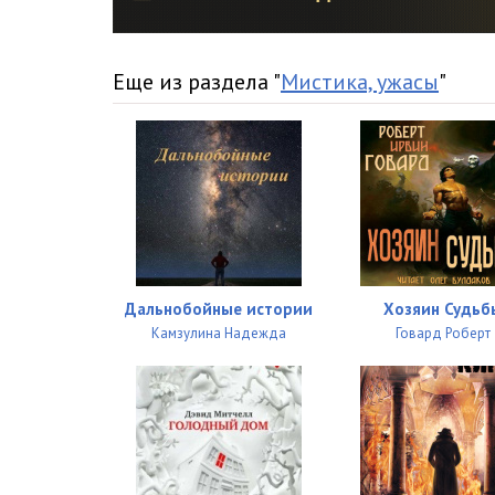
16_Milye kosti
17_Milye kosti
Еще из раздела "
Мистика, ужасы
"
18_Milye kosti
19_Milye kosti
20_Milye kosti
21_Milye kosti
22_Milye kosti
Дальнобойные истории
Хозяин Судьб
23_Milye kosti
Камзулина Надежда
Говард Роберт
24_Milye kosti
25_Milye kosti
26_Milye kosti