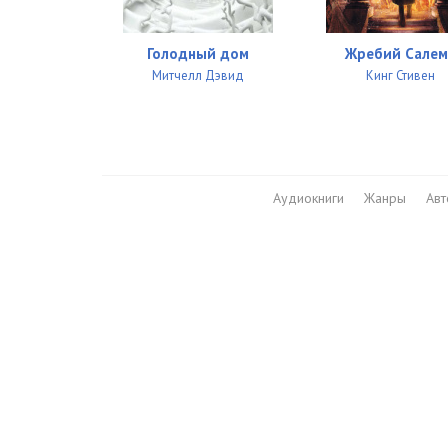
27_Milye kosti
28_Milye kosti
Голодный дом
Жребий Салем
Митчелл Дэвид
Кинг Стивен
29_Milye kosti
30_Milye kosti
31_Milye kosti
Аудиокниги
Жанры
Ав
32_Milye kosti
33_Milye kosti
34_Milye kosti
35_Milye kosti
36_Milye kosti
37_Milye kosti
38_Milye kosti