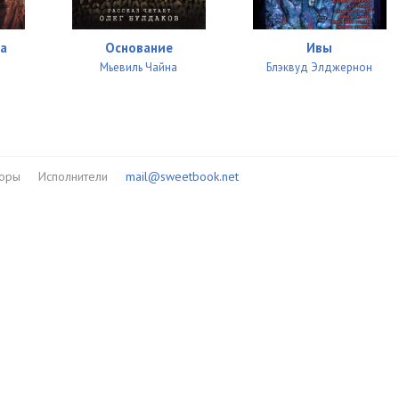
10:22
10:02
а
Основание
Ивы
Мьевиль Чайна
Блэквуд Элджернон
10:02
10:09
10:08
торы
Исполнители
mail@sweetbook.net
10:31
10:03
11:13
10:19
10:47
10:06
10:04