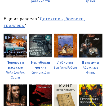
реальности
время
Еще из раздела "
Детективы, боевики,
триллеры
"
Поворот в
Неглубокая
Лабиринт
День луны
рассказе
могила
Ван Гулик Роберт
Абдуллаев
Чейз Джеймс
Симмонс Дэн
Чингиз
Хедли