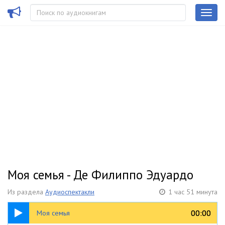
Моя семья - Де Филиппо Эдуардо
Из раздела
Аудиоспектакли
1 час 51 минута
1:51:54
00:00
00:00
Моя семья