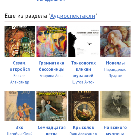
Еще из раздела "
Аудиоспектакли
"
Сезам,
Грамматика
Тонконогих
Новеллы
откройся
бессонницы
кликни
Пиранделло
журавлей
Беляев
Азарина Алла
Луиджи
Александр
Шутов Антон
Эхо
Семнадцатая
Крысолов
На всякого
весна
мудреца
Нагибин Юрий
Грин Александр