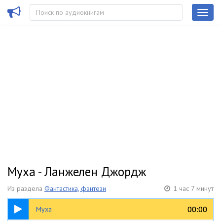
Муха - Ланжелен Джордж
Из раздела
Фантастика, фэнтези
1 час 7 минут
1:07:15
00:00
00:00
Муха