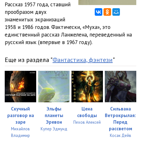
Рассказ 1957 года, ставший
прообразом двух
знаменитых экранизаций
1958 и 1986 годов. Фактически, «Муха», это
единственный рассказ Ланжелена, переведенный на
русский язык (впервые в 1967 году).
Еще из раздела "
Фантастика, фэнтези
"
Скучный
Эльфы
Цена
Сильвана
разговор на
планеты
свободы
Ветрокрылая:
заре
Эревон
Перед
Пехов Алексей
рассветом
Михайлов
Купер Эдмунд
Владимир
Косак Дейв