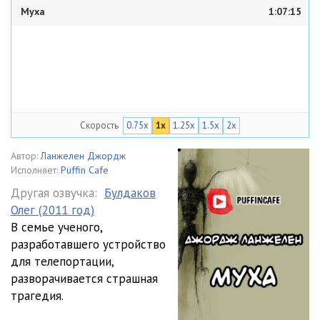
Муха
1:07:15
Скорость
0.75x
1x
1.25x
1.5x
2x
Автор:
Ланжелен Джордж
Исполняет:
Puffin Cafe
Другая озвучка:
Булдаков
Олег (2011 год)
В семье ученого,
разработавшего устройство
для телепортации,
разворачивается страшная
трагедия.