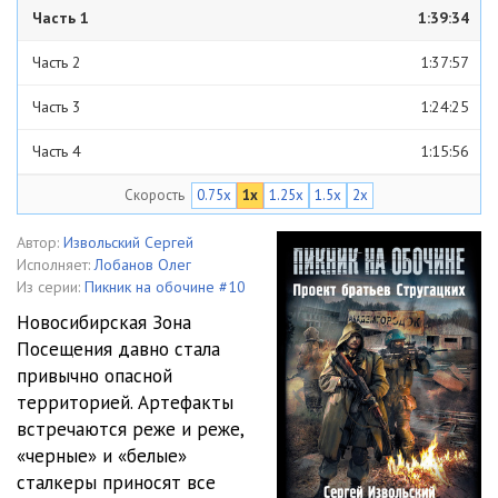
Часть 1
1:39:34
Часть 2
1:37:57
Часть 3
1:24:25
Часть 4
1:15:56
Скорость
0.75x
1x
1.25x
1.5x
2x
Часть 5
2:20:22
Автор:
Извольский Сергей
Исполняет:
Лобанов Олег
Из серии:
Пикник на обочине #10
Новосибирская Зона
Посещения давно стала
привычно опасной
территорией. Артефакты
встречаются реже и реже,
«черные» и «белые»
сталкеры приносят все