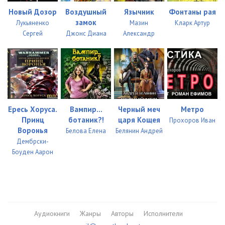
Новый Дозор
Воздушный
Язычник
Фонтаны рая
замок
Лукьяненко
Мазин
Кларк Артур
Сергей
Джонс Диана
Александр
Ересь Хоруса.
Вампир...
Черный меч
Метро
Принц
ботаник?!
царя Кощея
Прохоров Иван
Воронья
Белова Елена
Белянин Андрей
Дембрски-
Боуден Аарон
Аудиокниги
Жанры
Авторы
Исполнители