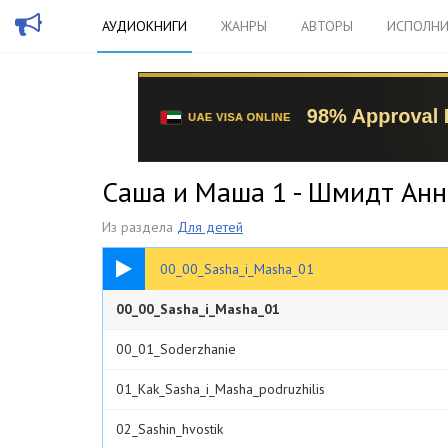
АУДИОКНИГИ
ЖАНРЫ
АВТОРЫ
ИСПОЛНИ
Саша и Маша 1 - Шмидт Ан
Из раздела
Для детей
00:32
00_00_Sasha_i_Masha_01
00_00_Sasha_i_Masha_01
00_01_Soderzhanie
01_Kak_Sasha_i_Masha_podruzhilis
02_Sashin_hvostik