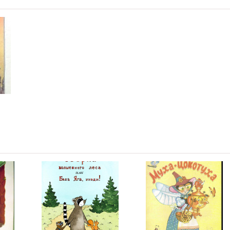
02:01
02:23
02:29
02:37
02:45
02:56
02:18
01:43
02:55
02:19
02:45