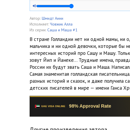
03_Kuklatanya_zabolela
04_Yabloki_dlya_dedushki
Автор:
Шмидт Анни
Исполняет:
Човжик Алла
05_Malysh,_pohozhiy_na_porosYonka
Из серии:
Саша и Маша #1
В стране Голландии нет ни одной мамы, ни о
06_Vsem_po_kusochku
мальчика и ни одной девочки, которые бы н
интересных историй про Сашу и Машу. Тольк
07_Sobaka_iz_risovoy_kashi_s_izyumom
зовут Йип и Йанеке… Трудные имена, правда
08_Masha_nemnozhko_prostudilas
России их будут звать Саша и Маша. Написал
Самая знаменитая голландская писательница.
09_Sasha_ne_hochet_pit_chay
разных историй и сказок, и даже получила 
детских писателей в мире — имени Ганса Хр
10_Kak_Sasha_i_Masha_vyrezali_kartiiki
11_Desyat_krasnyh_nogotkov_i_odin_krasnyy_nos
12_Kuklatanya_na_korable
13_Ded_Moroz_uzhe_ushYol
Другие произведения автора