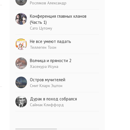
Росляков Александр
Конференция главных кланов
(Часть 1)
Сато Цутому
Не все умеют падать
Теллеген Тоон
Волчица и пряности 2
Хасекура Исуна
Остров мучителей
Смит Кларк Эштон
Дурак в поход собрался
Саймак Клиффорд