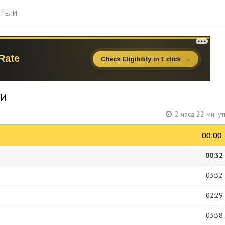
ТЕЛИ
ни
2 часа 22 мину
00:00
00:00
00:32
03:32
02:29
03:38