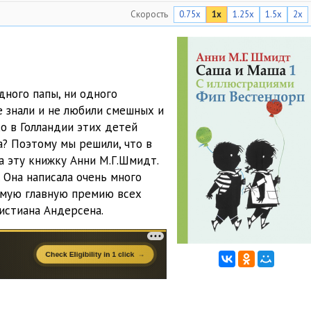
Скорость
0.75x
1x
1.25x
1.5x
2x
02:23
02:43
03:22
дного папы, ни одного
02:13
е знали и не любили смешных и
о в Голландии этих детей
02:01
? Поэтому мы решили, что в
02:27
а эту книжку Анни М.Г.Шмидт.
 Она написала очень много
02:24
самую главную премию всех
истиана Андерсена.
02:39
02:33
02:22
02:36