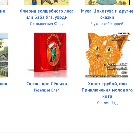
02:58
ие
Феерия волшебного леса
Муха-Цокотуха и другие
02:13
или Баба Яга, уходи
сказки
Ольшанецкая Юлия
Чуковский Корней
02:54
01:52
02:32
02:04
02:46
ухов
Сказка про Лёшика
Хвост трубой, или
02:24
Приключения молодого
й
Резепкин Олег
кота
02:41
Уильямс Тэд
03:02
02:57
03:03