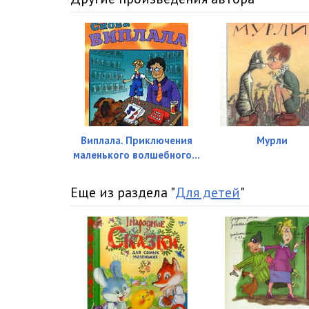
14_Uchitel_Sasha
15_Snegovik_s_metelkoy
16_TYOtya_na_mashine
17_Den_rozhdeniya_Mashi
18_Volk,_kotoryy_vsYo_vremya_smeYotsya
Виплала. Приключения
Мурли
19_Kak_Mishka_upal_s_samolYota
маленького волшебного...
20_Slishkom_mnogo_marok
Еще из раздела "
Для детей
"
21_Stesha_ne_hochet_gulyat
22_Kudryashka
23_Shishka_i_povyazka
24_Progulka_v_ogromnoy_luzhe