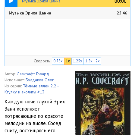
00:00
00:00
Музыка Эриха Цанна
Музыка Эриха Цанна
25:46
Скорость
0.75x
1x
1.25x
1.5x
2x
Автор:
Лавкрафт Говард
Исполняет:
Булдаков Олег
Из серии:
Тёмные аллеи 2.2 -
Ктулху и аколиты #13
Каждую ночь глухой Эрих
Занн исполняет
потрясающие по красоте
мелодии на виоле. Сосед
снизу, восхищаясь его