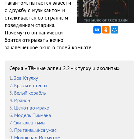
талантом, пытается завести
с дружбу с музыкантом и
сталкивается со странным
поведением старика.
Почему-то он панически
боится открывать вечно
занавешенное окно в своей комнате.
Серия «Тёмные аллеи 2.2 - Ктулху и аколиты»
1.
Зов Ктулху
2.
Крысы в стенах
3.
Белый корабль
4.
Иранон
5.
Шёпот во мраке
6.
Модель Пикмана
7.
Скиталец тьмы
8.
Притаившийся ужас
9.
Морок над Инсмутом