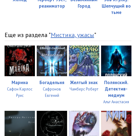
реаниматор
Город
Шепчущий во
тьме
Еще из раздела "
Мистика, ужасы
"
Марина
Богадельня
Желтый знак
Полянский.
Детектив-
Сафон Карлос
Сафронов
Чамберс Роберт
медиум
Руис
Евгений
Альт Анастасия