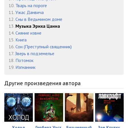
10.
Тварь на пороге
11.
Ужас Данвича
12.
Сны в Ведьмином доме
13.
Музыка Эриха Цанна
14.
Сияние извне
15.
Книга
16.
Сон (Преступный священник)
17.
Зверь в подземелье
18.
Потомок
19.
Изгнанник
Другие произведения автора
Холод
Герберт Уэст,
Безымянный
Зов Ктулху.