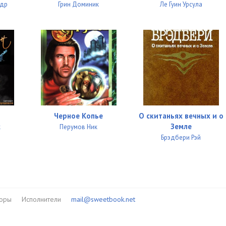
ндр
Грин Доминик
Ле Гуин Урсула
Черное Копье
О скитаньях вечных и о
Земле
к
Перумов Ник
Брэдбери Рэй
торы
Исполнители
mail@sweetbook.net