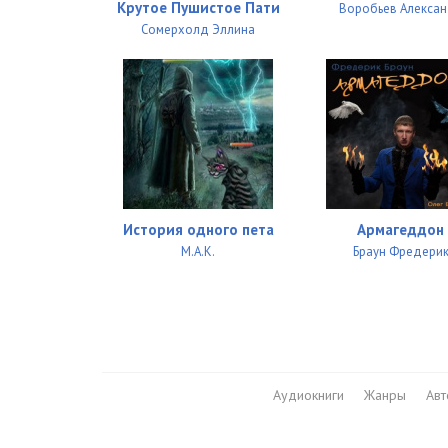
Крутое Пушистое Пати
Воробьев Алекса
Сомерхолд Эллина
История одного пета
Армагеддон
М.А.К.
Браун Фредери
Аудиокниги
Жанры
Ав