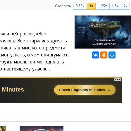
Скорость
0.75x
1x
1.25x
1.5x
2x
яли: «Хорошо», «Все
училось. Все старались думать
какивать в мыслях с предмета
мог узнать, о чем они думают.
ибудь мысль, он мог сделать
по-настоящему ужасно…