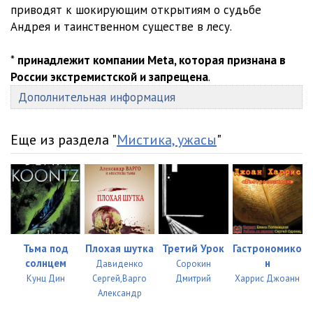
приводят к шокирующим открытиям о судьбе
Андрея и таинственном существе в лесу.
*
принадлежит компании Meta, которая признана в
России экстремистской и запрещена
.
Дополнительная информация
Еще из раздела "
Мистика, ужасы
"
Тьма под
Плохая шутка
Третий Урок
Гастрономико
солнцем
н
Давиденко
Сорокин
Кунц Дин
Сергей,Варго
Дмитрий
Харрис Джоанн
Александр