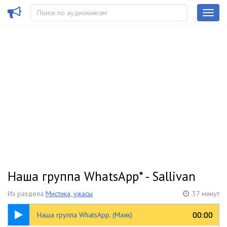
Наша группа WhatsApp* - Sallivan
Из раздела
Мистика, ужасы
37 минут
37:29
00:00
00:00
Наша группа WhatsApp. (Маяк)