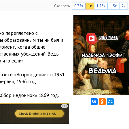
Скорость
0.75x
1x
1.25x
1.5x
2x
но переплетено с
ы образованным ты ни был и
 момент, когда общие
ственных убеждений. Ведь
 что если».
газете «Возрождение» в 1931
ерлин, 1936 год.
Сбор недоимок» 1869 год.