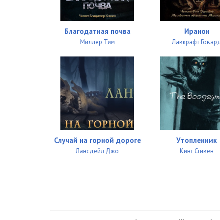
Благодатная почва
Иранон
Миллер Тим
Лавкрафт Говар
Случай на горной дороге
Утопленник
Лансдейл Джо
Кинг Стивен