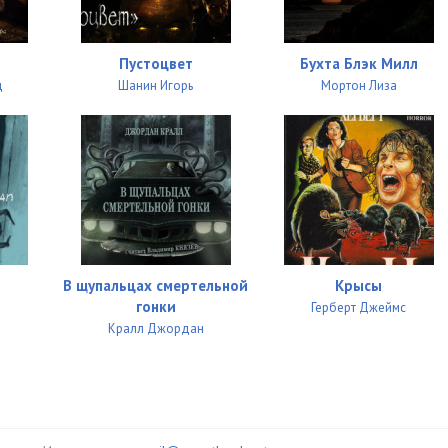
Пустоцвет
Бухта Блэк Милл
д
Шанин Игорь
Мортон Лиза
В щупальцах смертельной
Крысы
гонки
Герберт Джеймс
Кралл Джордан